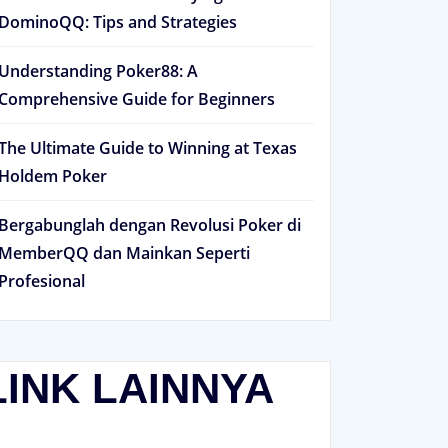
DominoQQ: Tips and Strategies
Understanding Poker88: A
Comprehensive Guide for Beginners
The Ultimate Guide to Winning at Texas
Holdem Poker
Bergabunglah dengan Revolusi Poker di
MemberQQ dan Mainkan Seperti
Profesional
LINK LAINNYA