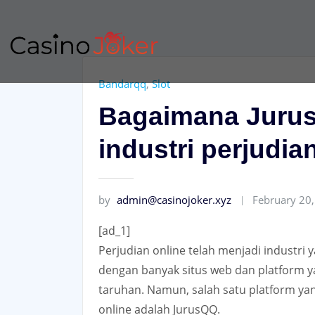
Skip
to
content
Bandarqq
,
Slot
Bagaimana Juru
industri perjudia
by
admin@casinojoker.xyz
February 20
[ad_1]
Perjudian online telah menjadi industr
dengan banyak situs web dan platform
taruhan. Namun, salah satu platform yan
online adalah JurusQQ.