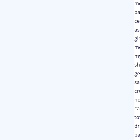
me
ba
ce
a
gl
mo
my
sh
ge
sa
cr
ho
ca
t
dr
b