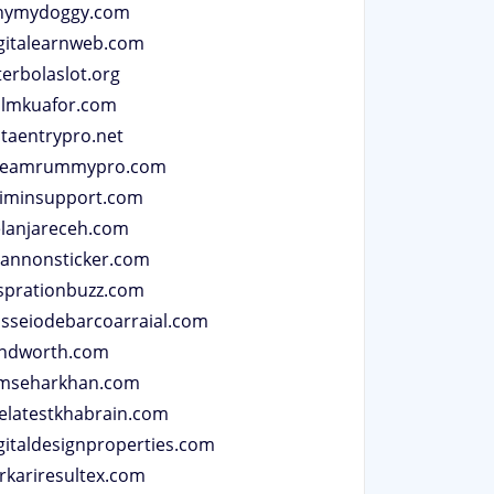
hymydoggy.com
gitalearnweb.com
terbolaslot.org
lmkuafor.com
taentrypro.net
reamrummypro.com
iminsupport.com
lanjareceh.com
annonsticker.com
sprationbuzz.com
sseiodebarcoarraial.com
ndworth.com
amseharkhan.com
elatestkhabrain.com
gitaldesignproperties.com
rkariresultex.com