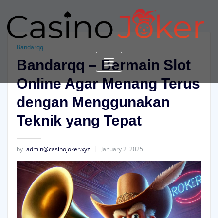
Skip
to
content
Bandarqq
Bandarqq – Bermain Slot
Online Agar Menang Terus
dengan Menggunakan
Teknik yang Tepat
by
admin@casinojoker.xyz
January 2, 2025