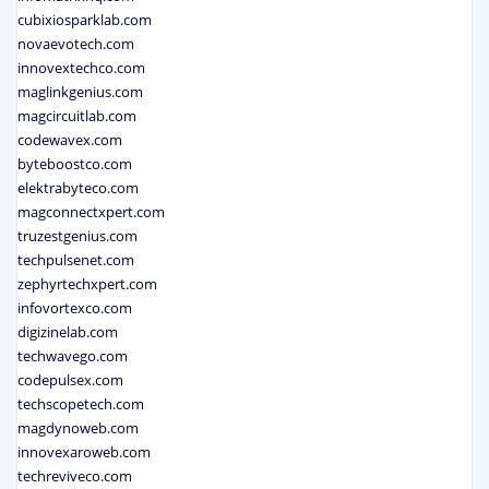
cubixiosparklab.com
novaevotech.com
innovextechco.com
maglinkgenius.com
magcircuitlab.com
codewavex.com
byteboostco.com
elektrabyteco.com
magconnectxpert.com
truzestgenius.com
techpulsenet.com
zephyrtechxpert.com
infovortexco.com
digizinelab.com
techwavego.com
codepulsex.com
techscopetech.com
magdynoweb.com
innovexaroweb.com
techreviveco.com