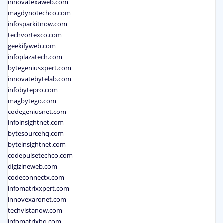
innovatexaweb.com
magdynotechco.com
infosparkitnow.com
techvortexco.com
geekifyweb.com
infoplazatech.com
bytegeniusxpert.com
innovatebytelab.com
infobytepro.com
magbytego.com
codegeniusnet.com
infoinsightnet.com
bytesourcehq.com
byteinsightnet.com
codepulsetechco.com
digizineweb.com
codeconnectx.com
infomatrixxpert.com
innovexaronet.com
techvistanow.com
infomatrixhq.com