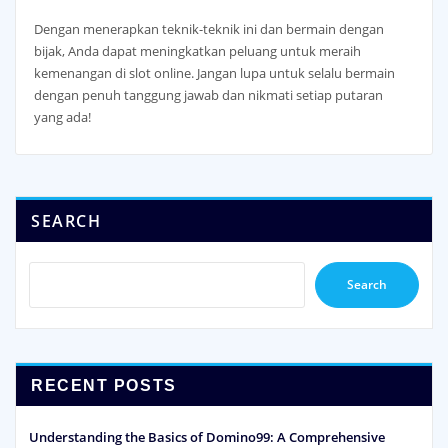
Dengan menerapkan teknik-teknik ini dan bermain dengan
bijak, Anda dapat meningkatkan peluang untuk meraih
kemenangan di slot online. Jangan lupa untuk selalu bermain
dengan penuh tanggung jawab dan nikmati setiap putaran
yang ada!
SEARCH
Search
RECENT POSTS
Understanding the Basics of Domino99: A Comprehensive