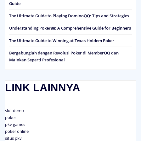
Guide
The Ultimate Guide to Playing DominoQQ: Tips and Strategies
Understanding Poker88: A Comprehensive Guide for Beginners
The Ultimate Guide to Winning at Texas Holdem Poker
Bergabunglah dengan Revolusi Poker di MemberQQ dan
Mainkan Seperti Profesional
LINK LAINNYA
slot demo
poker
pkv games
poker online
situs pkv