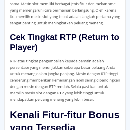
sama. Mesin slot memiliki berbagai jenis fitur dan mekanisme
yang memengaruhi cara permainan berlangsung. Oleh karena
itu, memilih mesin slot yang tepat adalah langkah pertama yang
sangat penting untuk meningkatkan peluang menang.
Cek Tingkat RTP (Return to
Player)
RTP atau tingkat pengembalian kepada pemain adalah
persentase yang menunjukkan seberapa besar peluang Anda
untuk menang dalam jangka panjang. Mesin dengan RTP tinggi
cenderung memberikan kemenangan lebih sering dibandingkan
dengan mesin dengan RTP rendah. Selalu pastikan untuk
memilih mesin slot dengan RTP yang lebih tinggi untuk
mendapatkan peluang menang yang lebih besar.
Kenali Fitur-fitur Bonus
yang Tersedia