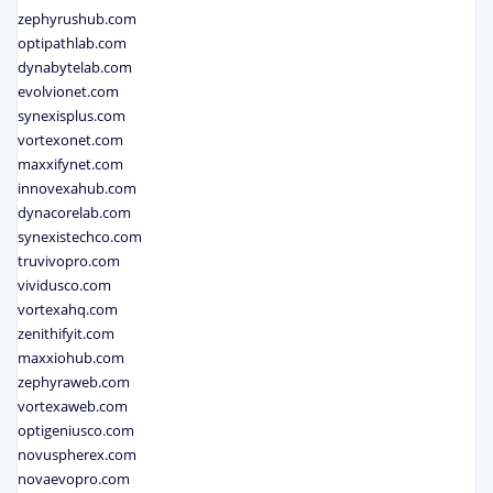
zephyrushub.com
optipathlab.com
dynabytelab.com
evolvionet.com
synexisplus.com
vortexonet.com
maxxifynet.com
innovexahub.com
dynacorelab.com
synexistechco.com
truvivopro.com
vividusco.com
vortexahq.com
zenithifyit.com
maxxiohub.com
zephyraweb.com
vortexaweb.com
optigeniusco.com
novuspherex.com
novaevopro.com