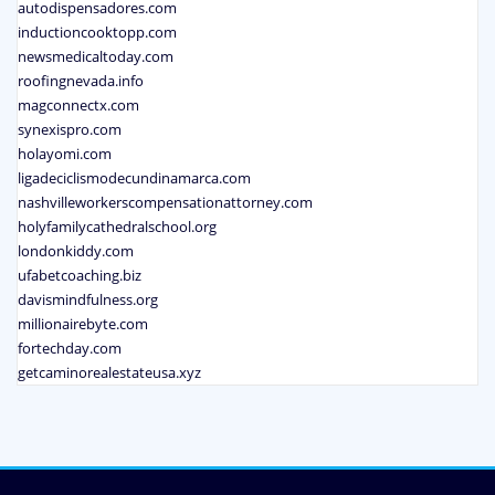
autodispensadores.com
inductioncooktopp.com
newsmedicaltoday.com
roofingnevada.info
magconnectx.com
synexispro.com
holayomi.com
ligadeciclismodecundinamarca.com
nashvilleworkerscompensationattorney.com
holyfamilycathedralschool.org
londonkiddy.com
ufabetcoaching.biz
davismindfulness.org
millionairebyte.com
fortechday.com
getcaminorealestateusa.xyz