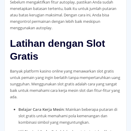
Sebelum mengaktifkan fitur autoplay, pastikan Anda sudah
menetapkan batasan tertentu, baik itu untuk jumlah putaran
atau batas kerugian maksimal. Dengan cara ini, Anda bisa
mengontrol permainan dengan lebih baik meskipun
menggunakan autoplay.
Latihan dengan Slot
Gratis
Banyak platform kasino online yang menawarkan slot gratis
untuk pemain yang ingin berlatih tanpa mempertaruhkan uang
sungguhan. Menggunakan slot gratis adalah cara yang sangat
baik untuk memahami cara kerja mesin slot dan fitur-fitur yang
ada.
Belajar Cara Kerja Mesin
: Mainkan beberapa putaran di
slot gratis untuk memahami pola kemenangan dan
kombinasi simbol yang menguntungkan.