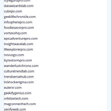
stylegurupro.com
datawizardslab.com
cubiqio.com
geeklifechronicle.com
infospherepro.com
foodiesavorpro.com
vortexohq.com
epicadventurepro.com
insightwavelab.com
lifeexplorerpro.com
novusgo.com
bytestormpro.com
wanderlustchrono.com
culturetrendlab.com
trendsensehub.com
ticktockenigma.com
eulerxr.com
geekifygenius.com
orbitextech.com
magconnecttech.com
zenifyweb.com