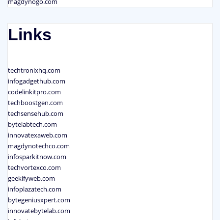
magdynogo.com
Links
techtronixhq.com
infogadgethub.com
codelinkitpro.com
techboostgen.com
techsensehub.com
bytelabtech.com
innovatexaweb.com
magdynotechco.com
infosparkitnow.com
techvortexco.com
geekifyweb.com
infoplazatech.com
bytegeniusxpert.com
innovatebytelab.com