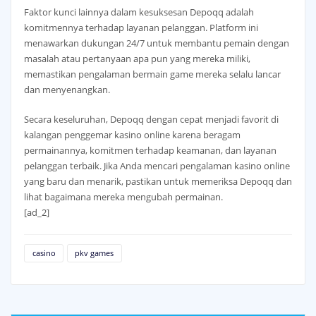
Faktor kunci lainnya dalam kesuksesan Depoqq adalah
komitmennya terhadap layanan pelanggan. Platform ini
menawarkan dukungan 24/7 untuk membantu pemain dengan
masalah atau pertanyaan apa pun yang mereka miliki,
memastikan pengalaman bermain game mereka selalu lancar
dan menyenangkan.
Secara keseluruhan, Depoqq dengan cepat menjadi favorit di
kalangan penggemar kasino online karena beragam
permainannya, komitmen terhadap keamanan, dan layanan
pelanggan terbaik. Jika Anda mencari pengalaman kasino online
yang baru dan menarik, pastikan untuk memeriksa Depoqq dan
lihat bagaimana mereka mengubah permainan.
[ad_2]
casino
pkv games