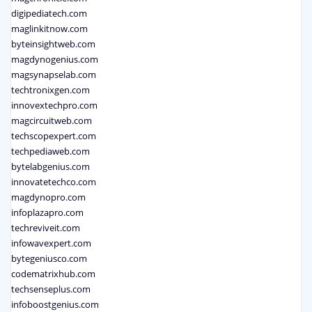
digipediatech.com
maglinkitnow.com
byteinsightweb.com
magdynogenius.com
magsynapselab.com
techtronixgen.com
innovextechpro.com
magcircuitweb.com
techscopexpert.com
techpediaweb.com
bytelabgenius.com
innovatetechco.com
magdynopro.com
infoplazapro.com
techreviveit.com
infowavexpert.com
bytegeniusco.com
codematrixhub.com
techsenseplus.com
infoboostgenius.com