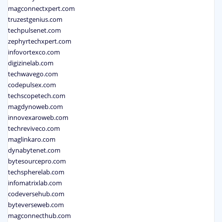
magconnectxpert.com
truzestgenius.com
techpulsenet.com
zephyrtechxpert.com
infovortexco.com
digizinelab.com
techwavego.com
codepulsex.com
techscopetech.com
magdynoweb.com
innovexaroweb.com
techreviveco.com
maglinkaro.com
dynabytenet.com
bytesourcepro.com
techspherelab.com
infomatrixlab.com
codeversehub.com
byteverseweb.com
magconnecthub.com