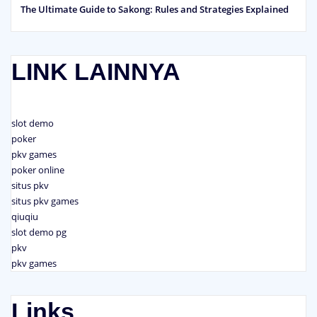
The Ultimate Guide to Sakong: Rules and Strategies Explained
LINK LAINNYA
slot demo
poker
pkv games
poker online
situs pkv
situs pkv games
qiuqiu
slot demo pg
pkv
pkv games
Links