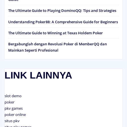
The Ultimate Guide to Playing DominoQQ: Tips and Strategies
Understanding Poker88: A Comprehensive Guide for Beginners
The Ultimate Guide to Winning at Texas Holdem Poker
Bergabunglah dengan Revolusi Poker di MemberQQ dan
Mainkan Seperti Profesional
LINK LAINNYA
slot demo
poker
pkv games
poker online
situs pkv