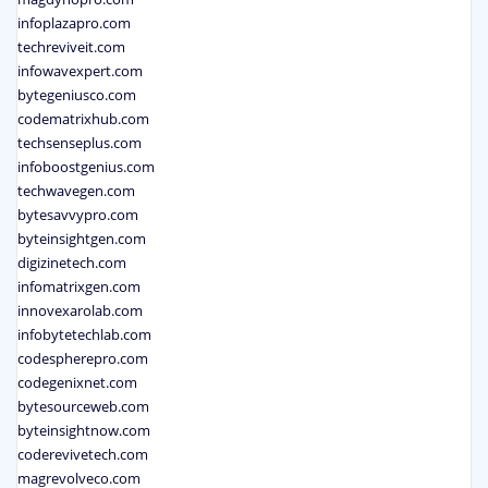
infoplazapro.com
techreviveit.com
infowavexpert.com
bytegeniusco.com
codematrixhub.com
techsenseplus.com
infoboostgenius.com
techwavegen.com
bytesavvypro.com
byteinsightgen.com
digizinetech.com
infomatrixgen.com
innovexarolab.com
infobytetechlab.com
codespherepro.com
codegenixnet.com
bytesourceweb.com
byteinsightnow.com
coderevivetech.com
magrevolveco.com