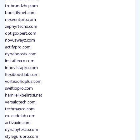
trubrandzhq.com
boostifynet.com
nexventpro.com
zephyrtechx.com
optigoxpert.com
novuswayz.com
actifypro.com
dynaboostx.com
instaflexco.com
innovistapro.com
flexiboostlab.com
vortexohqplus.com
swiftiopro.com
hamilelikbelirtisi.net
versalotech.com
techmaxco.com
exceedolab.com
activaxio.com
dynabytesco.com
stylegurupro.com