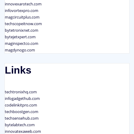
innovexarotech.com
infovortexpro.com
magcircuitplus.com
techscopeitnow.com
bytetronixnet.com
bytejetxpert.com
maginspectco.com
magdynogo.com
Links
techtronixhq.com
infogadgethub.com
codelinkitpro.com
techboostgen.com
techsensehub.com
bytelabtech.com
innovatexaweb.com