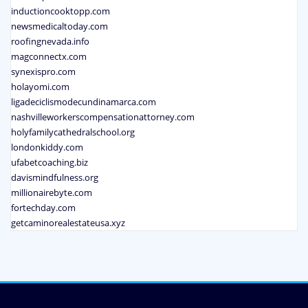
inductioncooktopp.com
newsmedicaltoday.com
roofingnevada.info
magconnectx.com
synexispro.com
holayomi.com
ligadeciclismodecundinamarca.com
nashvilleworkerscompensationattorney.com
holyfamilycathedralschool.org
londonkiddy.com
ufabetcoaching.biz
davismindfulness.org
millionairebyte.com
fortechday.com
getcaminorealestateusa.xyz