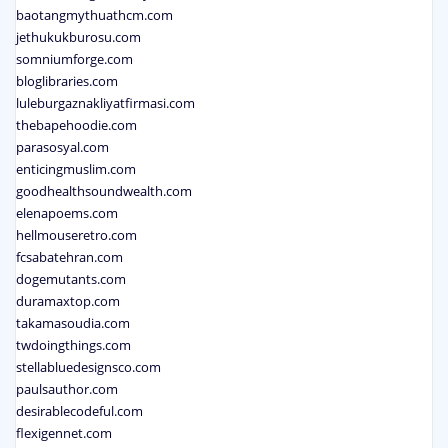
baotangmythuathcm.com
jethukukburosu.com
somniumforge.com
bloglibraries.com
luleburgaznakliyatfirmasi.com
thebapehoodie.com
parasosyal.com
enticingmuslim.com
goodhealthsoundwealth.com
elenapoems.com
hellmouseretro.com
fcsabatehran.com
dogemutants.com
duramaxtop.com
takamasoudia.com
twdoingthings.com
stellabluedesignsco.com
paulsauthor.com
desirablecodeful.com
flexigennet.com