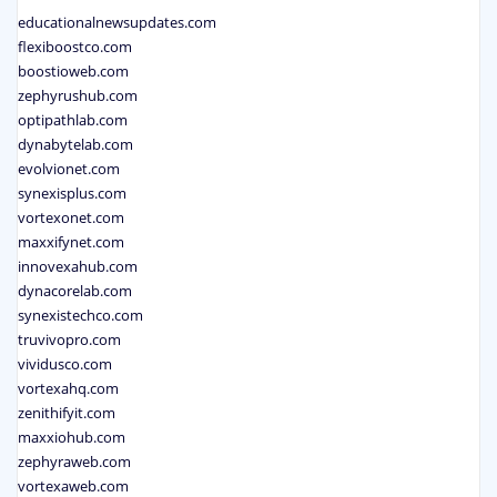
educationalnewsupdates.com
flexiboostco.com
boostioweb.com
zephyrushub.com
optipathlab.com
dynabytelab.com
evolvionet.com
synexisplus.com
vortexonet.com
maxxifynet.com
innovexahub.com
dynacorelab.com
synexistechco.com
truvivopro.com
vividusco.com
vortexahq.com
zenithifyit.com
maxxiohub.com
zephyraweb.com
vortexaweb.com