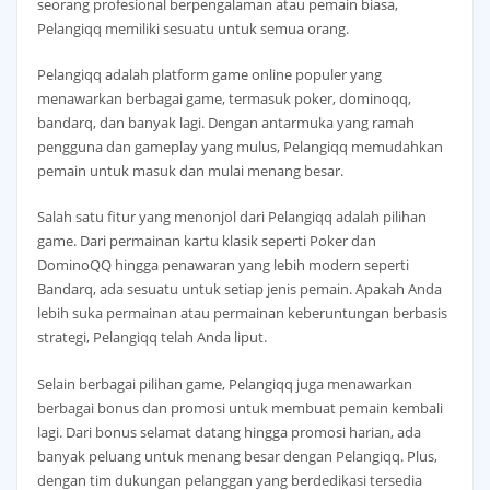
seorang profesional berpengalaman atau pemain biasa,
Pelangiqq memiliki sesuatu untuk semua orang.
Pelangiqq adalah platform game online populer yang
menawarkan berbagai game, termasuk poker, dominoqq,
bandarq, dan banyak lagi. Dengan antarmuka yang ramah
pengguna dan gameplay yang mulus, Pelangiqq memudahkan
pemain untuk masuk dan mulai menang besar.
Salah satu fitur yang menonjol dari Pelangiqq adalah pilihan
game. Dari permainan kartu klasik seperti Poker dan
DominoQQ hingga penawaran yang lebih modern seperti
Bandarq, ada sesuatu untuk setiap jenis pemain. Apakah Anda
lebih suka permainan atau permainan keberuntungan berbasis
strategi, Pelangiqq telah Anda liput.
Selain berbagai pilihan game, Pelangiqq juga menawarkan
berbagai bonus dan promosi untuk membuat pemain kembali
lagi. Dari bonus selamat datang hingga promosi harian, ada
banyak peluang untuk menang besar dengan Pelangiqq. Plus,
dengan tim dukungan pelanggan yang berdedikasi tersedia