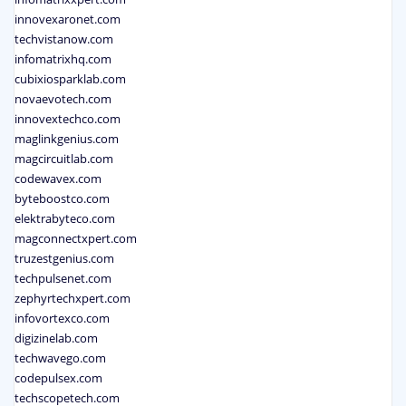
innovexaronet.com
techvistanow.com
infomatrixhq.com
cubixiosparklab.com
novaevotech.com
innovextechco.com
maglinkgenius.com
magcircuitlab.com
codewavex.com
byteboostco.com
elektrabyteco.com
magconnectxpert.com
truzestgenius.com
techpulsenet.com
zephyrtechxpert.com
infovortexco.com
digizinelab.com
techwavego.com
codepulsex.com
techscopetech.com