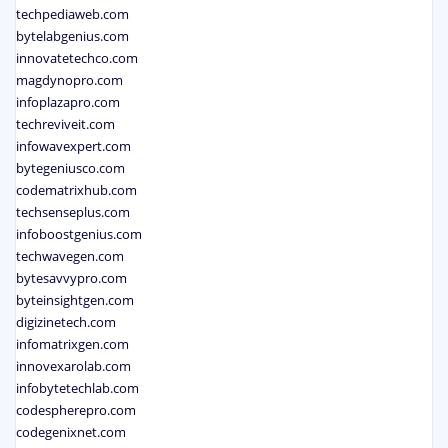
techpediaweb.com
bytelabgenius.com
innovatetechco.com
magdynopro.com
infoplazapro.com
techreviveit.com
infowavexpert.com
bytegeniusco.com
codematrixhub.com
techsenseplus.com
infoboostgenius.com
techwavegen.com
bytesavvypro.com
byteinsightgen.com
digizinetech.com
infomatrixgen.com
innovexarolab.com
infobytetechlab.com
codespherepro.com
codegenixnet.com