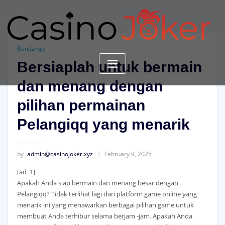
Skip
to
content
Bandarqq
Bersiaplah untuk bermain
dan menang dengan
pilihan permainan
Pelangiqq yang menarik
by
admin@casinojoker.xyz
February 9, 2025
[ad_1]
Apakah Anda siap bermain dan menang besar dengan
Pelangiqq? Tidak terlihat lagi dari platform game online yang
menarik ini yang menawarkan berbagai pilihan game untuk
membuat Anda terhibur selama berjam -jam. Apakah Anda