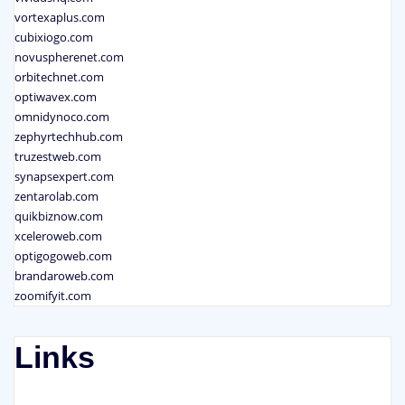
vortexaplus.com
cubixiogo.com
novuspherenet.com
orbitechnet.com
optiwavex.com
omnidynoco.com
zephyrtechhub.com
truzestweb.com
synapsexpert.com
zentarolab.com
quikbiznow.com
xceleroweb.com
optigogoweb.com
brandaroweb.com
zoomifyit.com
Links