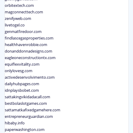
orbitextech.com
magconnecttech.com
zenifyweb.com
livetogel.co
genmatfiredoor.com
findlascegasproperties.com
healthhavenrobbie.com
donanddonnadesigns.com
eagleoneconstructiontx.com
equiflexvitality.com
onlylovesg.com
activedesenvolvimento.com
dailyhubpages.com
idnplaysbobet.com
sattakingvikidadacall.com
bestbolaslotgames.com
sattamatkafixedgamehere.com
entrepreneurguardian.com
hibaby.info
paperwashington.com