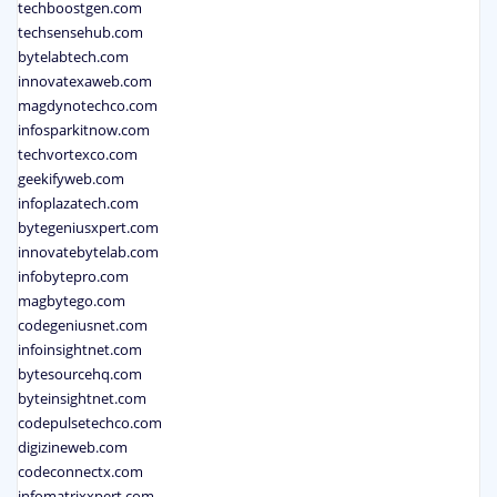
techboostgen.com
techsensehub.com
bytelabtech.com
innovatexaweb.com
magdynotechco.com
infosparkitnow.com
techvortexco.com
geekifyweb.com
infoplazatech.com
bytegeniusxpert.com
innovatebytelab.com
infobytepro.com
magbytego.com
codegeniusnet.com
infoinsightnet.com
bytesourcehq.com
byteinsightnet.com
codepulsetechco.com
digizineweb.com
codeconnectx.com
infomatrixxpert.com