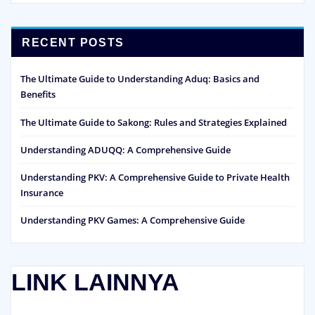
RECENT POSTS
The Ultimate Guide to Understanding Aduq: Basics and
Benefits
The Ultimate Guide to Sakong: Rules and Strategies Explained
Understanding ADUQQ: A Comprehensive Guide
Understanding PKV: A Comprehensive Guide to Private Health
Insurance
Understanding PKV Games: A Comprehensive Guide
LINK LAINNYA