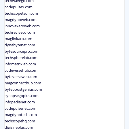
techwavego.com
codepulsex.com
techscopetech.com
magdynoweb.com
innovexaroweb.com
techreviveco.com
maglinkaro.com
dynabytenet.com
bytesourcepro.com
techspherelab.com
infomatrixlab.com
codeversehub.com
byteverseweb.com
magconnecthub.com
byteboostgenius.com
synapsegoplus.com
infopedianet.com
codepulsenet.com
magdynotech.com
techscopehq.com
digizineplus.com