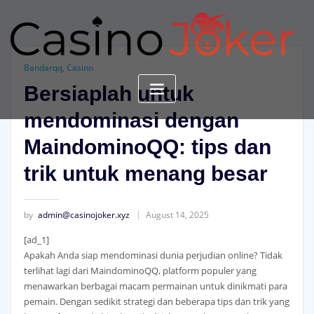
Skip
to
content
Bandarqq
,
Casino
Bersiaplah untuk
mendominasi dengan
MaindominoQQ: tips dan
trik untuk menang besar
by
admin@casinojoker.xyz
August 14, 2025
[ad_1]
Apakah Anda siap mendominasi dunia perjudian online? Tidak
terlihat lagi dari MaindominoQQ, platform populer yang
menawarkan berbagai macam permainan untuk dinikmati para
pemain. Dengan sedikit strategi dan beberapa tips dan trik yang