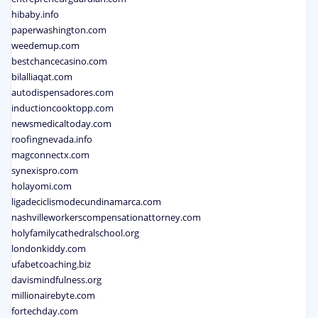
hibaby.info
paperwashington.com
weedemup.com
bestchancecasino.com
bilalliaqat.com
autodispensadores.com
inductioncooktopp.com
newsmedicaltoday.com
roofingnevada.info
magconnectx.com
synexispro.com
holayomi.com
ligadeciclismodecundinamarca.com
nashvilleworkerscompensationattorney.com
holyfamilycathedralschool.org
londonkiddy.com
ufabetcoaching.biz
davismindfulness.org
millionairebyte.com
fortechday.com