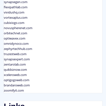
synapsegen.com
flexipathlab.com
vividushq.com
vortexaplus.com
cubixiogo.com
novuspherenet.com
orbitechnet.com
optiwavex.com
omnidynoco.com
zephyrtechhub.com
truzestweb.com
synapsexpert.com
zentarolab.com
quikbiznow.com
xceleroweb.com
optigogoweb.com
brandaroweb.com
zoomifyit.com