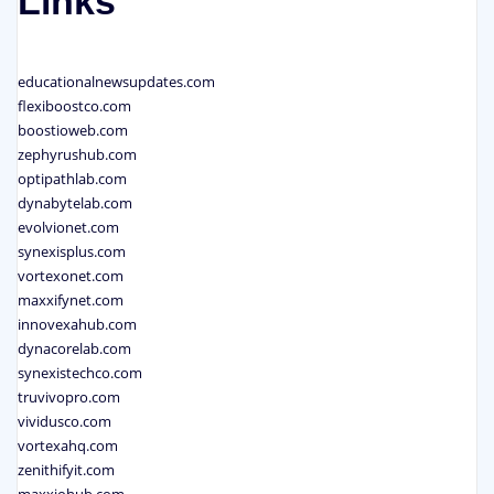
Links
educationalnewsupdates.com
flexiboostco.com
boostioweb.com
zephyrushub.com
optipathlab.com
dynabytelab.com
evolvionet.com
synexisplus.com
vortexonet.com
maxxifynet.com
innovexahub.com
dynacorelab.com
synexistechco.com
truvivopro.com
vividusco.com
vortexahq.com
zenithifyit.com