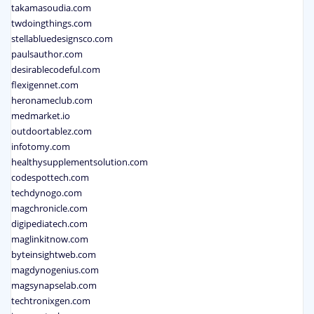
takamasoudia.com
twdoingthings.com
stellabluedesignsco.com
paulsauthor.com
desirablecodeful.com
flexigennet.com
heronameclub.com
medmarket.io
outdoortablez.com
infotomy.com
healthysupplementsolution.com
codespottech.com
techdynogo.com
magchronicle.com
digipediatech.com
maglinkitnow.com
byteinsightweb.com
magdynogenius.com
magsynapselab.com
techtronixgen.com