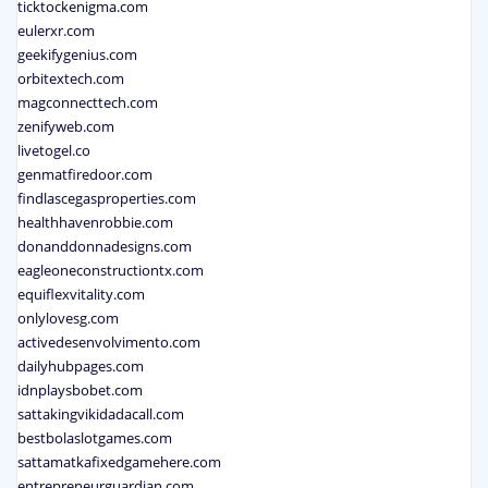
ticktockenigma.com
eulerxr.com
geekifygenius.com
orbitextech.com
magconnecttech.com
zenifyweb.com
livetogel.co
genmatfiredoor.com
findlascegasproperties.com
healthhavenrobbie.com
donanddonnadesigns.com
eagleoneconstructiontx.com
equiflexvitality.com
onlylovesg.com
activedesenvolvimento.com
dailyhubpages.com
idnplaysbobet.com
sattakingvikidadacall.com
bestbolaslotgames.com
sattamatkafixedgamehere.com
entrepreneurguardian.com