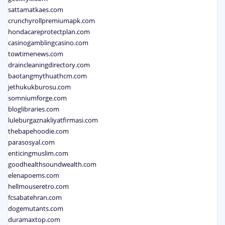
sattamatkaes.com
crunchyrollpremiumapk.com
hondacareprotectplan.com
casinogamblingcasino.com
towtimenews.com
draincleaningdirectory.com
baotangmythuathcm.com
jethukukburosu.com
somniumforge.com
bloglibraries.com
luleburgaznakliyatfirmasi.com
thebapehoodie.com
parasosyal.com
enticingmuslim.com
goodhealthsoundwealth.com
elenapoems.com
hellmouseretro.com
fcsabatehran.com
dogemutants.com
duramaxtop.com