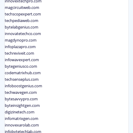
innovextechpro.com
magcircuitweb.com
techscopexpert.com
techpediaweb.com
bytelabgenius.com
innovatetechco.com
magdynopro.com
infoplazapro.com
techreviveit.com
infowavexpert.com
bytegeniusco.com
codematrixhub.com
techsenseplus.com
infoboostgenius.com
techwavegen.com
bytesavvypro.com
byteinsightgen.com
digizinetech.com
infomatrixgen.com
innovexarolab.com
infobytetechlab.com