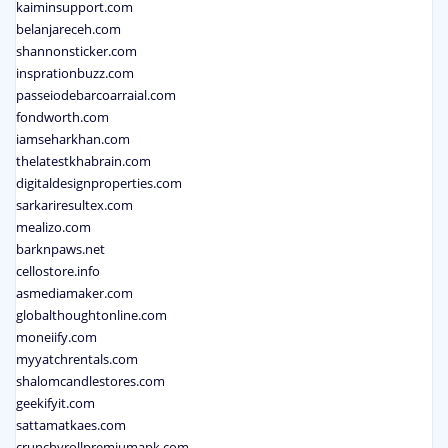
kaiminsupport.com
belanjareceh.com
shannonsticker.com
insprationbuzz.com
passeiodebarcoarraial.com
fondworth.com
iamseharkhan.com
thelatestkhabrain.com
digitaldesignproperties.com
sarkariresultex.com
mealizo.com
barknpaws.net
cellostore.info
asmediamaker.com
globalthoughtonline.com
moneiify.com
myyatchrentals.com
shalomcandlestores.com
geekifyit.com
sattamatkaes.com
crunchyrollpremiumapk.com