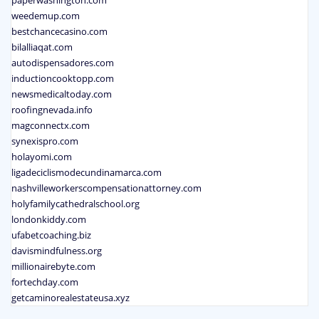
paperwashington.com
weedemup.com
bestchancecasino.com
bilalliaqat.com
autodispensadores.com
inductioncooktopp.com
newsmedicaltoday.com
roofingnevada.info
magconnectx.com
synexispro.com
holayomi.com
ligadeciclismodecundinamarca.com
nashvilleworkerscompensationattorney.com
holyfamilycathedralschool.org
londonkiddy.com
ufabetcoaching.biz
davismindfulness.org
millionairebyte.com
fortechday.com
getcaminorealestateusa.xyz