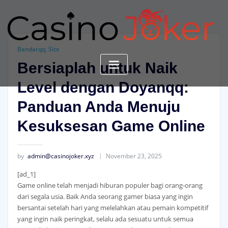
Skip
to
content
Bandarqq
,
Slot
Bersiaplah untuk Naik
Level dengan Doyanqq:
Panduan Anda Menuju
Kesuksesan Game Online
by
admin@casinojoker.xyz
November 23, 2025
[ad_1]
Game online telah menjadi hiburan populer bagi orang-orang
dari segala usia. Baik Anda seorang gamer biasa yang ingin
bersantai setelah hari yang melelahkan atau pemain kompetitif
yang ingin naik peringkat, selalu ada sesuatu untuk semua