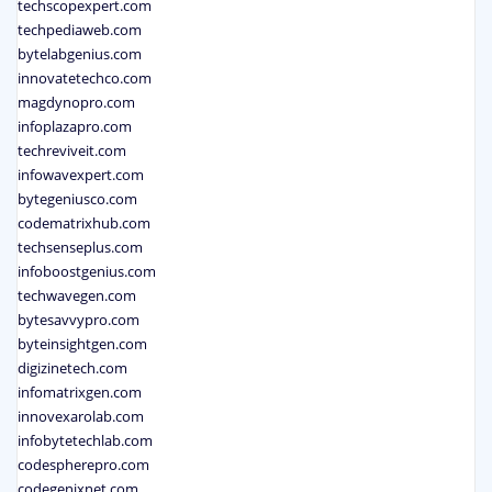
techscopexpert.com
techpediaweb.com
bytelabgenius.com
innovatetechco.com
magdynopro.com
infoplazapro.com
techreviveit.com
infowavexpert.com
bytegeniusco.com
codematrixhub.com
techsenseplus.com
infoboostgenius.com
techwavegen.com
bytesavvypro.com
byteinsightgen.com
digizinetech.com
infomatrixgen.com
innovexarolab.com
infobytetechlab.com
codespherepro.com
codegenixnet.com