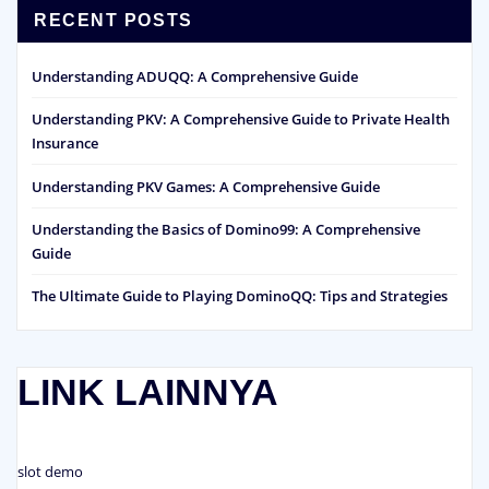
RECENT POSTS
Understanding ADUQQ: A Comprehensive Guide
Understanding PKV: A Comprehensive Guide to Private Health
Insurance
Understanding PKV Games: A Comprehensive Guide
Understanding the Basics of Domino99: A Comprehensive
Guide
The Ultimate Guide to Playing DominoQQ: Tips and Strategies
LINK LAINNYA
slot demo