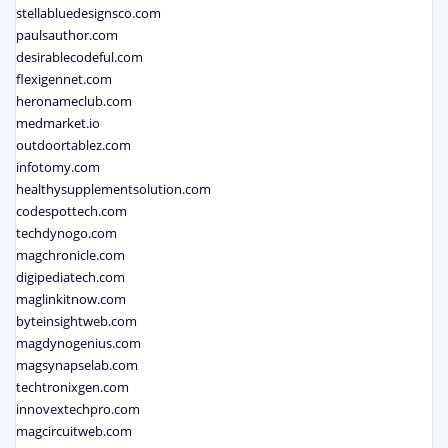
stellabluedesignsco.com
paulsauthor.com
desirablecodeful.com
flexigennet.com
heronameclub.com
medmarket.io
outdoortablez.com
infotomy.com
healthysupplementsolution.com
codespottech.com
techdynogo.com
magchronicle.com
digipediatech.com
maglinkitnow.com
byteinsightweb.com
magdynogenius.com
magsynapselab.com
techtronixgen.com
innovextechpro.com
magcircuitweb.com