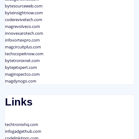
bytesourceweb.com
byteinsightnow.com
coderevivetech.com
magrevolveco.com
innovexarotech.com
infovortexpro.com
magcircuitplus.com
techscopeitnow.com
bytetronixnet.com
bytejetxpert.com
maginspectco.com
magdynogo.com
Links
techtronixhq.com
infogadgethub.com
codelinkitpro.com