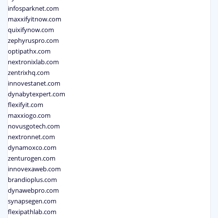
infosparknet.com
maxxifyitnow.com
quixifynow.com
zephyruspro.com
optipathx.com
nextronixlab.com
zentrixhq.com
innovestanet.com
dynabytexpert.com
flexifyit.com
maxxiogo.com
novusgotech.com
nextronnet.com
dynamoxco.com
zenturogen.com
innovexaweb.com
brandioplus.com
dynawebpro.com
synapsegen.com
flexipathlab.com