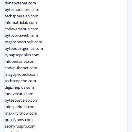
dynabytenet.com
bytesourcepro.com
techspherelab.com
infomatrixlab.com
codeversehub.com
byteverseweb.com
magconnecthub.com
byteboostgenius.com
synapsegoplus.com
infopedianet.com
codepulsenet.com
magdynotech.com
techscopehq.com
digizineplus.com
innovexaro.com
bytesourcelab.com
infosparknet.com
maxxifyitnow.com
quixifynow.com
zephyruspro.com