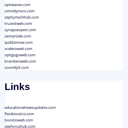
optiwavex.com
omnidynoco.com
zephyrtechhub.com
truzestweb.com
synapsexpert.com
zentarolab.com
quikbiznow.com
xceleroweb.com
optigogoweb.com
brandaroweb.com
zoomifyit.com
Links
educationalnewsupdates.com
flexiboostco.com
boostioweb.com
zephyrushub.com