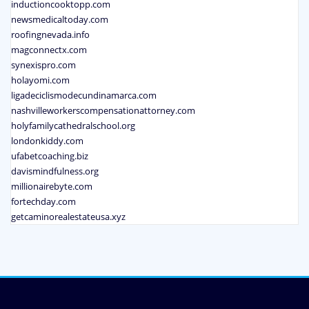
inductioncooktopp.com
newsmedicaltoday.com
roofingnevada.info
magconnectx.com
synexispro.com
holayomi.com
ligadeciclismodecundinamarca.com
nashvilleworkerscompensationattorney.com
holyfamilycathedralschool.org
londonkiddy.com
ufabetcoaching.biz
davismindfulness.org
millionairebyte.com
fortechday.com
getcaminorealestateusa.xyz