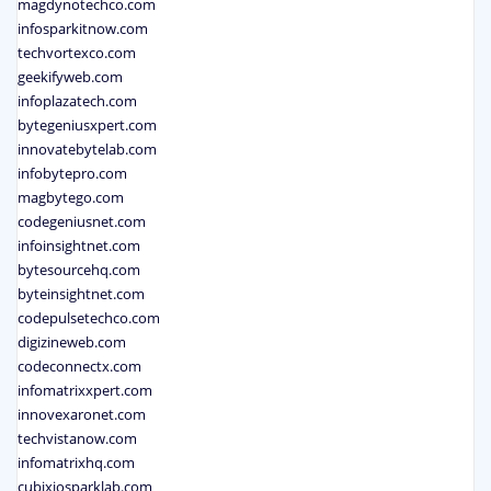
magdynotechco.com
infosparkitnow.com
techvortexco.com
geekifyweb.com
infoplazatech.com
bytegeniusxpert.com
innovatebytelab.com
infobytepro.com
magbytego.com
codegeniusnet.com
infoinsightnet.com
bytesourcehq.com
byteinsightnet.com
codepulsetechco.com
digizineweb.com
codeconnectx.com
infomatrixxpert.com
innovexaronet.com
techvistanow.com
infomatrixhq.com
cubixiosparklab.com