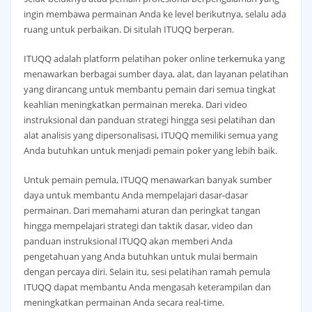
ingin membawa permainan Anda ke level berikutnya, selalu ada
ruang untuk perbaikan. Di situlah ITUQQ berperan.
ITUQQ adalah platform pelatihan poker online terkemuka yang
menawarkan berbagai sumber daya, alat, dan layanan pelatihan
yang dirancang untuk membantu pemain dari semua tingkat
keahlian meningkatkan permainan mereka. Dari video
instruksional dan panduan strategi hingga sesi pelatihan dan
alat analisis yang dipersonalisasi, ITUQQ memiliki semua yang
Anda butuhkan untuk menjadi pemain poker yang lebih baik.
Untuk pemain pemula, ITUQQ menawarkan banyak sumber
daya untuk membantu Anda mempelajari dasar-dasar
permainan. Dari memahami aturan dan peringkat tangan
hingga mempelajari strategi dan taktik dasar, video dan
panduan instruksional ITUQQ akan memberi Anda
pengetahuan yang Anda butuhkan untuk mulai bermain
dengan percaya diri. Selain itu, sesi pelatihan ramah pemula
ITUQQ dapat membantu Anda mengasah keterampilan dan
meningkatkan permainan Anda secara real-time.