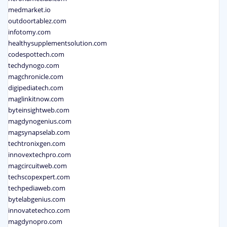
medmarket.io
outdoortablez.com
infotomy.com
healthysupplementsolution.com
codespottech.com
techdynogo.com
magchronicle.com
digipediatech.com
maglinkitnow.com
byteinsightweb.com
magdynogenius.com
magsynapselab.com
techtronixgen.com
innovextechpro.com
magcircuitweb.com
techscopexpert.com
techpediaweb.com
bytelabgenius.com
innovatetechco.com
magdynopro.com