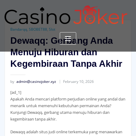
Skip
to
content
Bandarqq
,
SBOBET88
,
Slot
Dewaqq: Gerbang Anda
Menuju Hiburan dan
Kegembiraan Tanpa Akhir
by
admin@casinojoker.xyz
February 10, 2026
[ad_1]
Apakah Anda mencari platform perjudian online yang andal dan
menarik untuk memenuhi kebutuhan permainan Anda?
Kunjungi Dewaqq, gerbang utama menuju hiburan dan
kegembiraan tanpa akhir.
Dewaqq adalah situs judi online terkemuka yang menawarkan