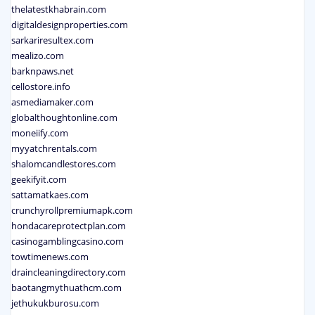
thelatestkhabrain.com
digitaldesignproperties.com
sarkariresultex.com
mealizo.com
barknpaws.net
cellostore.info
asmediamaker.com
globalthoughtonline.com
moneiify.com
myyatchrentals.com
shalomcandlestores.com
geekifyit.com
sattamatkaes.com
crunchyrollpremiumapk.com
hondacareprotectplan.com
casinogamblingcasino.com
towtimenews.com
draincleaningdirectory.com
baotangmythuathcm.com
jethukukburosu.com