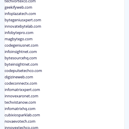
techvortexco.com
geekifyweb.com
infoplazatech.com
bytegeniusxpert.com
innovatebytelab.com
infobytepro.com
magbytego.com
codegeniusnet.com
infoinsightnet.com
bytesourcehq.com
byteinsightnet.com
codepulsetechco.com
digizineweb.com
codeconnectx.com
infomatrixxpert.com
innovexaronet.com
techvistanow.com
infomatrixhq.com
cubixiosparklab.com
novaevotech.com
innovextechco.com