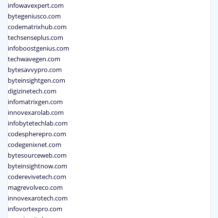
infowavexpert.com
bytegeniusco.com
codematrixhub.com
techsenseplus.com
infoboostgenius.com
techwavegen.com
bytesavvypro.com
byteinsightgen.com
digizinetech.com
infomatrixgen.com
innovexarolab.com
infobytetechlab.com
codespherepro.com
codegenixnet.com
bytesourceweb.com
byteinsightnow.com
coderevivetech.com
magrevolveco.com
innovexarotech.com
infovortexpro.com