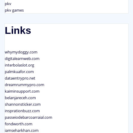
pkv
pkv games
Links
whymydoggy.com
digitalearnweb.com
interbolaslot.org
palmkuafor.com
dataentrypro.net
dreamrummypro.com
kaiminsupport.com
belanjareceh.com
shannonsticker.com
insprationbuzz.com
passeiodebarcoarraial.com
fondworth.com
iamseharkhan.com