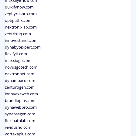
maxxifyitnow.com
quixifynow.com
zephyruspro.com
optipathx.com
nextronixlab.com
zentrixhq.com
innovestanet.com
dynabytexpert.com
flexifyit.com
maxxiogo.com
novusgotech.com
nextronnet.com
dynamoxco.com
zenturogen.com
innovexaweb.com
brandioplus.com
dynawebpro.com
synapsegen.com
flexipathlab.com
vividushq.com
vortexaplus.com