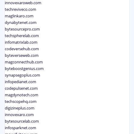
innovexaroweb.com
techreviveco.com
maglinkaro.com
dynabytenet.com
bytesourcepro.com
techspherelab.com
infomatrixlab.com
codeversehub.com
byteverseweb.com
magconnecthub.com
byteboostgenius.com
synapsegoplus.com
infopedianet.com
codepulsenet.com
magdynotech.com
techscopehq.com
digizineplus.com
innovexaro.com
bytesourcelab.com
infosparknet.com