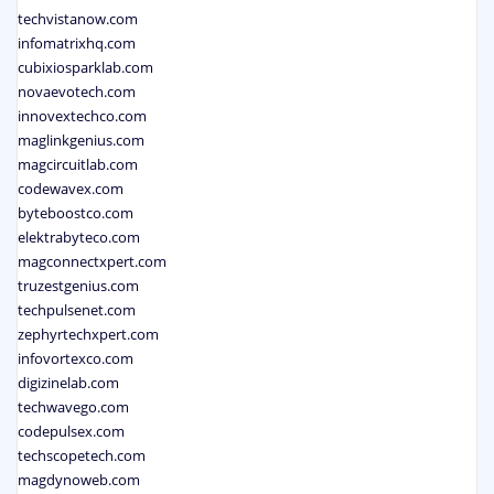
techvistanow.com
infomatrixhq.com
cubixiosparklab.com
novaevotech.com
innovextechco.com
maglinkgenius.com
magcircuitlab.com
codewavex.com
byteboostco.com
elektrabyteco.com
magconnectxpert.com
truzestgenius.com
techpulsenet.com
zephyrtechxpert.com
infovortexco.com
digizinelab.com
techwavego.com
codepulsex.com
techscopetech.com
magdynoweb.com