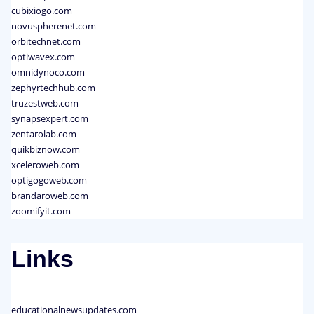
cubixiogo.com
novuspherenet.com
orbitechnet.com
optiwavex.com
omnidynoco.com
zephyrtechhub.com
truzestweb.com
synapsexpert.com
zentarolab.com
quikbiznow.com
xceleroweb.com
optigogoweb.com
brandaroweb.com
zoomifyit.com
Links
educationalnewsupdates.com