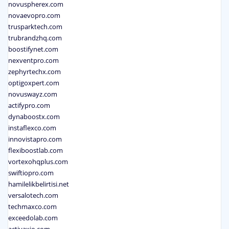
novuspherex.com
novaevopro.com
trusparktech.com
trubrandzhq.com
boostifynet.com
nexventpro.com
zephyrtechx.com
optigoxpert.com
novuswayz.com
actifypro.com
dynaboostx.com
instaflexco.com
innovistapro.com
flexiboostlab.com
vortexohqplus.com
swiftiopro.com
hamilelikbelirtisi.net
versalotech.com
techmaxco.com
exceedolab.com