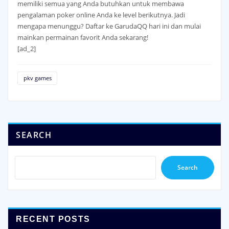
memiliki semua yang Anda butuhkan untuk membawa
pengalaman poker online Anda ke level berikutnya. Jadi
mengapa menunggu? Daftar ke GarudaQQ hari ini dan mulai
mainkan permainan favorit Anda sekarang!
[ad_2]
pkv games
SEARCH
Search
RECENT POSTS