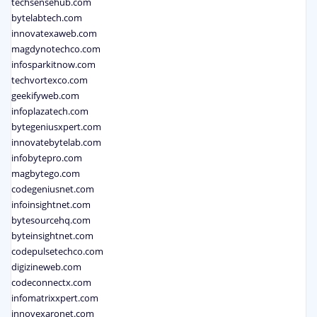
techsensehub.com
bytelabtech.com
innovatexaweb.com
magdynotechco.com
infosparkitnow.com
techvortexco.com
geekifyweb.com
infoplazatech.com
bytegeniusxpert.com
innovatebytelab.com
infobytepro.com
magbytego.com
codegeniusnet.com
infoinsightnet.com
bytesourcehq.com
byteinsightnet.com
codepulsetechco.com
digizineweb.com
codeconnectx.com
infomatrixxpert.com
innovexaronet.com