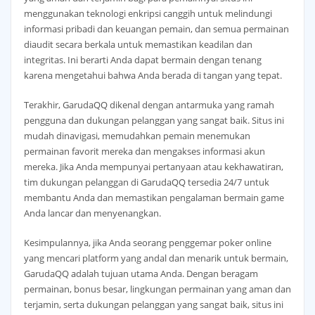
menggunakan teknologi enkripsi canggih untuk melindungi
informasi pribadi dan keuangan pemain, dan semua permainan
diaudit secara berkala untuk memastikan keadilan dan
integritas. Ini berarti Anda dapat bermain dengan tenang
karena mengetahui bahwa Anda berada di tangan yang tepat.
Terakhir, GarudaQQ dikenal dengan antarmuka yang ramah
pengguna dan dukungan pelanggan yang sangat baik. Situs ini
mudah dinavigasi, memudahkan pemain menemukan
permainan favorit mereka dan mengakses informasi akun
mereka. Jika Anda mempunyai pertanyaan atau kekhawatiran,
tim dukungan pelanggan di GarudaQQ tersedia 24/7 untuk
membantu Anda dan memastikan pengalaman bermain game
Anda lancar dan menyenangkan.
Kesimpulannya, jika Anda seorang penggemar poker online
yang mencari platform yang andal dan menarik untuk bermain,
GarudaQQ adalah tujuan utama Anda. Dengan beragam
permainan, bonus besar, lingkungan permainan yang aman dan
terjamin, serta dukungan pelanggan yang sangat baik, situs ini