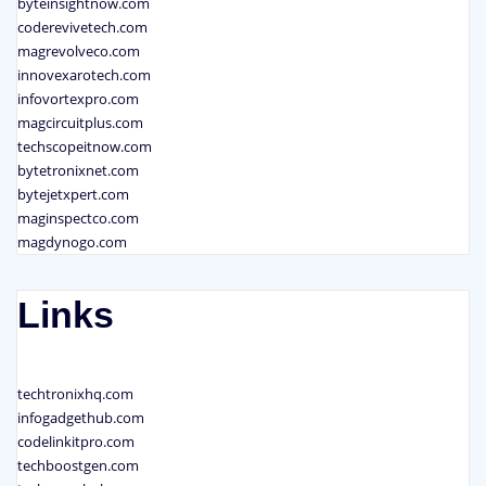
byteinsightnow.com
coderevivetech.com
magrevolveco.com
innovexarotech.com
infovortexpro.com
magcircuitplus.com
techscopeitnow.com
bytetronixnet.com
bytejetxpert.com
maginspectco.com
magdynogo.com
Links
techtronixhq.com
infogadgethub.com
codelinkitpro.com
techboostgen.com