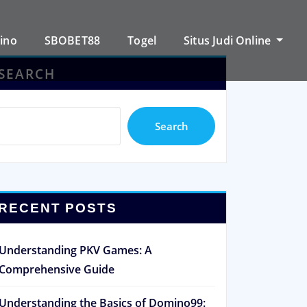
ino
SBOBET88
Togel
Situs Judi Online
SEARCH
Search
RECENT POSTS
Understanding PKV Games: A
Comprehensive Guide
Understanding the Basics of Domino99: