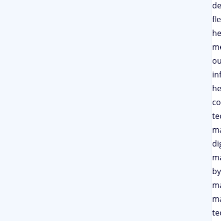
de
fl
h
me
ou
in
he
co
t
ma
di
ma
by
m
m
te