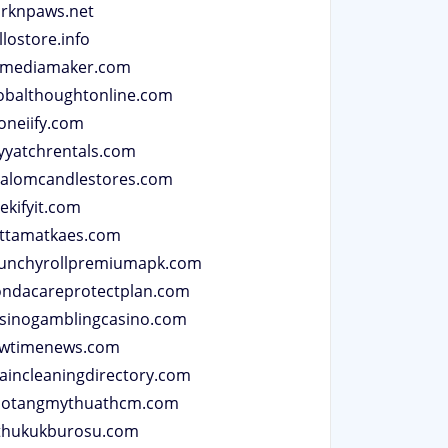
rknpaws.net
llostore.info
smediamaker.com
obalthoughtonline.com
neiify.com
yatchrentals.com
alomcandlestores.com
ekifyit.com
ttamatkaes.com
unchyrollpremiumapk.com
ndacareprotectplan.com
sinogamblingcasino.com
owtimenews.com
aincleaningdirectory.com
aotangmythuathcm.com
thukukburosu.com