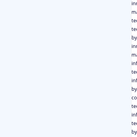
in
ma
te
te
by
in
m
in
te
in
by
co
te
in
t
by