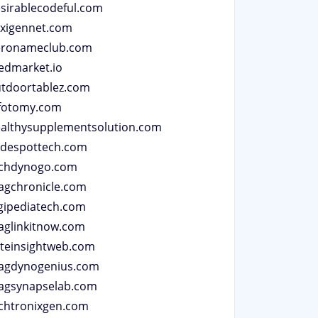
sirablecodeful.com
exigennet.com
eronameclub.com
dmarket.io
tdoortablez.com
fotomy.com
althysupplementsolution.com
despottech.com
echdynogo.com
gchronicle.com
gipediatech.com
glinkitnow.com
teinsightweb.com
agdynogenius.com
agsynapselab.com
chtronixgen.com