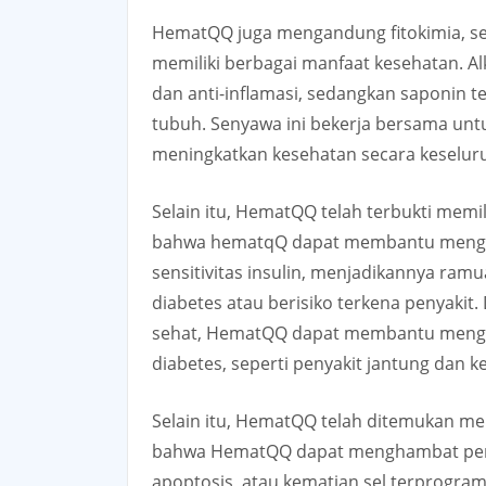
HematQQ juga mengandung fitokimia, sepe
memiliki berbagai manfaat kesehatan. Alk
dan anti-inflamasi, sedangkan saponin te
tubuh. Senyawa ini bekerja bersama un
meningkatkan kesehatan secara keselur
Selain itu, HematQQ telah terbukti memil
bahwa hematqQ dapat membantu mengat
sensitivitas insulin, menjadikannya ra
diabetes atau berisiko terkena penyaki
sehat, HematQQ dapat membantu mengura
diabetes, seperti penyakit jantung dan k
Selain itu, HematQQ telah ditemukan memi
bahwa HematQQ dapat menghambat pert
apoptosis, atau kematian sel terprogra