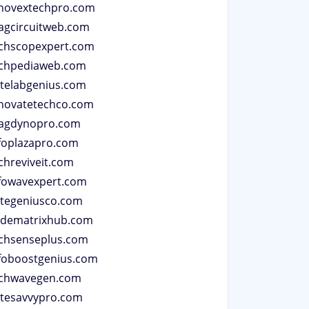
novextechpro.com
gcircuitweb.com
chscopexpert.com
chpediaweb.com
telabgenius.com
novatetechco.com
agdynopro.com
foplazapro.com
chreviveit.com
fowavexpert.com
tegeniusco.com
dematrixhub.com
chsenseplus.com
foboostgenius.com
echwavegen.com
tesavvypro.com