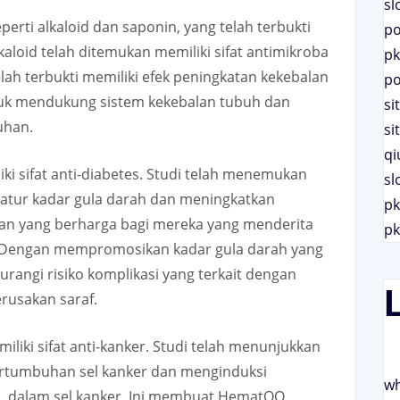
sl
rti alkaloid dan saponin, yang telah terbukti
po
aloid telah ditemukan memiliki sifat antimikroba
pk
lah terbukti memiliki efek peningkatan kekebalan
po
tuk mendukung sistem kekebalan tubuh dan
si
uhan.
si
qi
iki sifat anti-diabetes. Studi telah menemukan
sl
ur kadar gula darah dan meningkatkan
pk
muan yang berharga bagi mereka yang menderita
pk
t. Dengan mempromosikan kadar gula darah yang
ngi risiko komplikasi yang terkait dengan
erusakan saraf.
liki sifat anti-kanker. Studi telah menunjukkan
umbuhan sel kanker dan menginduksi
w
m, dalam sel kanker. Ini membuat HematQQ