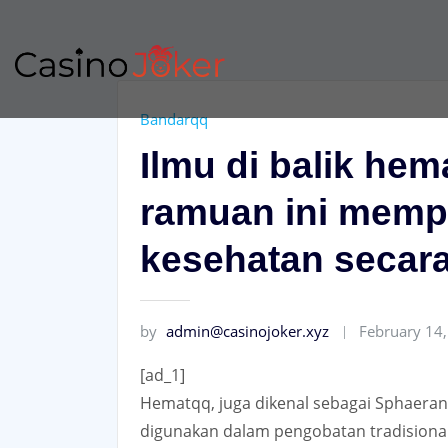
Skip
to
content
Bandarqq
Ilmu di balik he
ramuan ini mem
kesehatan secar
by
admin@casinojoker.xyz
February 14
[ad_1]
Hematqq, juga dikenal sebagai Sphaeran
digunakan dalam pengobatan tradision