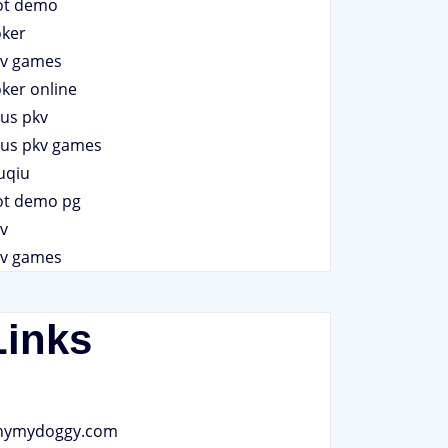
ot demo
ker
v games
ker online
tus pkv
tus pkv games
uqiu
ot demo pg
v
v games
Links
hymydoggy.com