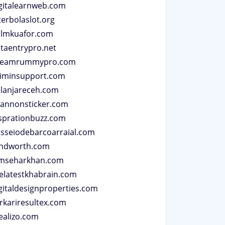
gitalearnweb.com
terbolaslot.org
lmkuafor.com
taentrypro.net
reamrummypro.com
iminsupport.com
lanjareceh.com
annonsticker.com
sprationbuzz.com
sseiodebarcoarraial.com
ndworth.com
amseharkhan.com
elatestkhabrain.com
gitaldesignproperties.com
rkariresultex.com
alizo.com