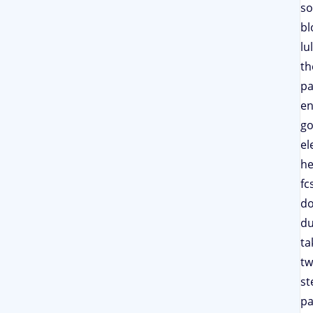
s
bl
lu
th
pa
en
go
e
he
fc
d
d
ta
tw
st
pa