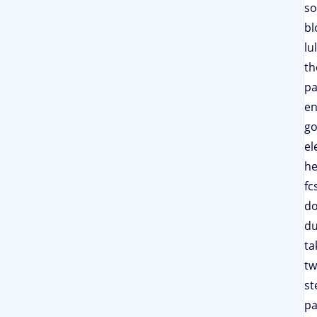
s
bl
lu
th
pa
en
go
e
he
fc
d
d
ta
tw
st
pa