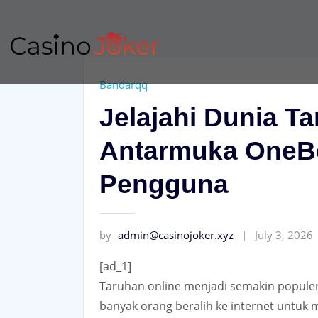
Skip
to
content
Bandarqq
Jelajahi Dunia T
Antarmuka OneB
Pengguna
by
admin@casinojoker.xyz
July 3, 2026
[ad_1]
Taruhan online menjadi semakin popule
banyak orang beralih ke internet untuk