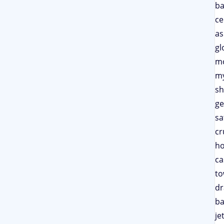
ba
ce
a
gl
mo
my
sh
ge
sa
cr
ho
ca
t
dr
b
je