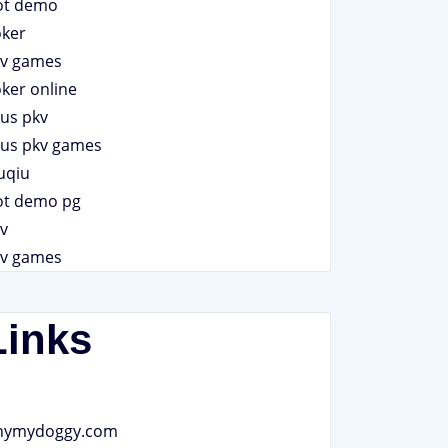
ot demo
ker
v games
ker online
tus pkv
tus pkv games
uqiu
ot demo pg
v
v games
Links
hymydoggy.com