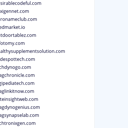
sirablecodeful.com
exigennet.com
eronameclub.com
dmarket.io
tdoortablez.com
fotomy.com
althysupplementsolution.com
despottech.com
echdynogo.com
gchronicle.com
gipediatech.com
glinkitnow.com
teinsightweb.com
agdynogenius.com
agsynapselab.com
chtronixgen.com