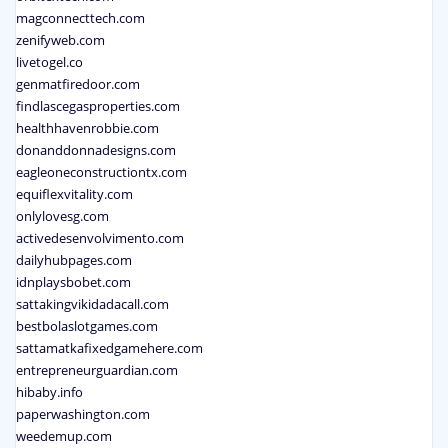
magconnecttech.com
zenifyweb.com
livetogel.co
genmatfiredoor.com
findlascegasproperties.com
healthhavenrobbie.com
donanddonnadesigns.com
eagleoneconstructiontx.com
equiflexvitality.com
onlylovesg.com
activedesenvolvimento.com
dailyhubpages.com
idnplaysbobet.com
sattakingvikidadacall.com
bestbolaslotgames.com
sattamatkafixedgamehere.com
entrepreneurguardian.com
hibaby.info
paperwashington.com
weedemup.com