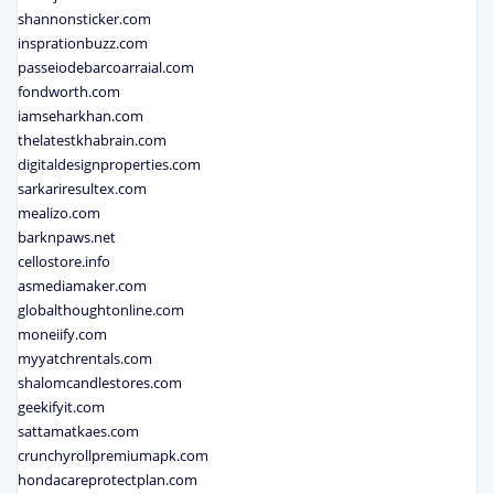
shannonsticker.com
insprationbuzz.com
passeiodebarcoarraial.com
fondworth.com
iamseharkhan.com
thelatestkhabrain.com
digitaldesignproperties.com
sarkariresultex.com
mealizo.com
barknpaws.net
cellostore.info
asmediamaker.com
globalthoughtonline.com
moneiify.com
myyatchrentals.com
shalomcandlestores.com
geekifyit.com
sattamatkaes.com
crunchyrollpremiumapk.com
hondacareprotectplan.com