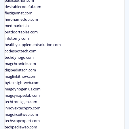
paulsauthor.com
desirablecodeful.com
flexigennet.com
heronameclub.com
medmarket.io
outdoortablez.com
infotomy.com
healthysupplementsolution.com
codespottech.com
techdynogo.com
magchronicle.com
digipediatech.com
maglinkitnow.com
byteinsightweb.com
magdynogenius.com
magsynapselab.com
techtronixgen.com
innovextechpro.com
magcircuitweb.com
techscopexpert.com
techpediaweb.com