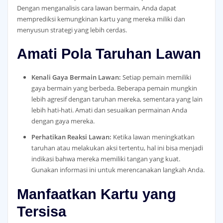
Dengan menganalisis cara lawan bermain, Anda dapat
memprediksi kemungkinan kartu yang mereka miliki dan
menyusun strategi yang lebih cerdas.
Amati Pola Taruhan Lawan
Kenali Gaya Bermain Lawan:
Setiap pemain memiliki
gaya bermain yang berbeda. Beberapa pemain mungkin
lebih agresif dengan taruhan mereka, sementara yang lain
lebih hati-hati. Amati dan sesuaikan permainan Anda
dengan gaya mereka.
Perhatikan Reaksi Lawan:
Ketika lawan meningkatkan
taruhan atau melakukan aksi tertentu, hal ini bisa menjadi
indikasi bahwa mereka memiliki tangan yang kuat.
Gunakan informasi ini untuk merencanakan langkah Anda.
Manfaatkan Kartu yang
Tersisa