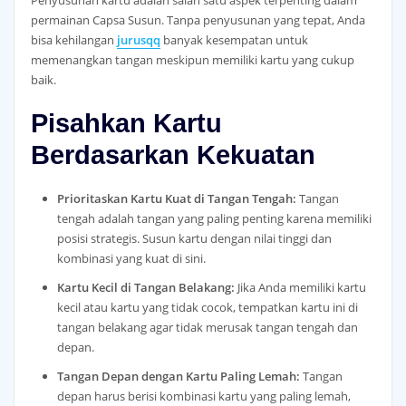
Penyusunan kartu adalah salah satu aspek terpenting dalam
permainan Capsa Susun. Tanpa penyusunan yang tepat, Anda
bisa kehilangan
jurusqq
banyak kesempatan untuk
memenangkan tangan meskipun memiliki kartu yang cukup
baik.
Pisahkan Kartu
Berdasarkan Kekuatan
Prioritaskan Kartu Kuat di Tangan Tengah:
Tangan
tengah adalah tangan yang paling penting karena memiliki
posisi strategis. Susun kartu dengan nilai tinggi dan
kombinasi yang kuat di sini.
Kartu Kecil di Tangan Belakang:
Jika Anda memiliki kartu
kecil atau kartu yang tidak cocok, tempatkan kartu ini di
tangan belakang agar tidak merusak tangan tengah dan
depan.
Tangan Depan dengan Kartu Paling Lemah:
Tangan
depan harus berisi kombinasi kartu yang paling lemah,