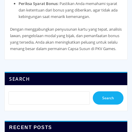
Periksa Syarat Bonus:
Pastikan Anda memahami syarat
dan ketentuan dari bonus yang diberikan, agar tidak ada
kebingungan saat menarik kemenangan.
Dengan menggabungkan penyusunan kartu yang tepat, analisis
lawan, pengelolaan modal yang bijak, dan pemanfaatan bonus
yang tersedia, Anda akan meningkatkan peluang untuk selalu
menang besar dalam permainan Capsa Susun di PKV Games.
SEARCH
Search
RECENT POSTS