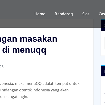
Home
Bandarqq
Slot
Cas
engan masakan
k di menuqq
025
ndonesia, maka menuQQ adalah tempat untuk
 hidangan otentik Indonesia yang akan
a sangat ingin.