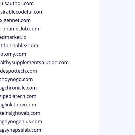
ulsauthor.com
sirablecodeful.com
exigennet.com
eronameclub.com
dmarket.io
tdoortablez.com
fotomy.com
althysupplementsolution.com
despottech.com
echdynogo.com
gchronicle.com
gipediatech.com
glinkitnow.com
teinsightweb.com
agdynogenius.com
agsynapselab.com