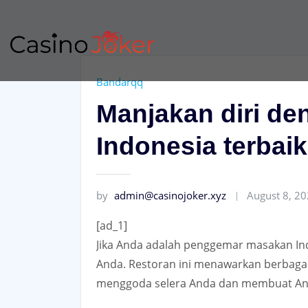
Skip
to
content
Bandarqq
Manjakan diri d
Indonesia terbai
by
admin@casinojoker.xyz
August 8, 2
[ad_1]
Jika Anda adalah penggemar masakan I
Anda. Restoran ini menawarkan berbagai
menggoda selera Anda dan membuat And