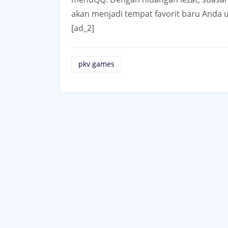
akan menjadi tempat favorit baru Anda 
[ad_2]
pkv games