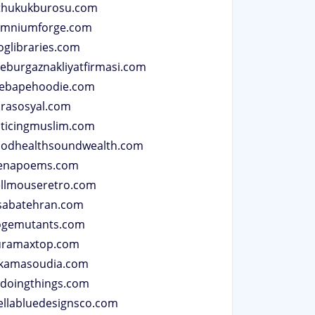
thukukburosu.com
omniumforge.com
oglibraries.com
leburgaznakliyatfirmasi.com
ebapehoodie.com
rasosyal.com
ticingmuslim.com
odhealthsoundwealth.com
lenapoems.com
llmouseretro.com
sabatehran.com
ogemutants.com
uramaxtop.com
kamasoudia.com
doingthings.com
ellabluedesignsco.com