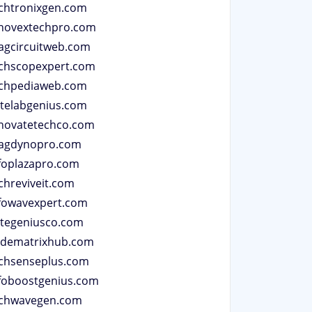
chtronixgen.com
novextechpro.com
gcircuitweb.com
chscopexpert.com
chpediaweb.com
telabgenius.com
novatetechco.com
agdynopro.com
foplazapro.com
chreviveit.com
fowavexpert.com
tegeniusco.com
dematrixhub.com
chsenseplus.com
foboostgenius.com
echwavegen.com