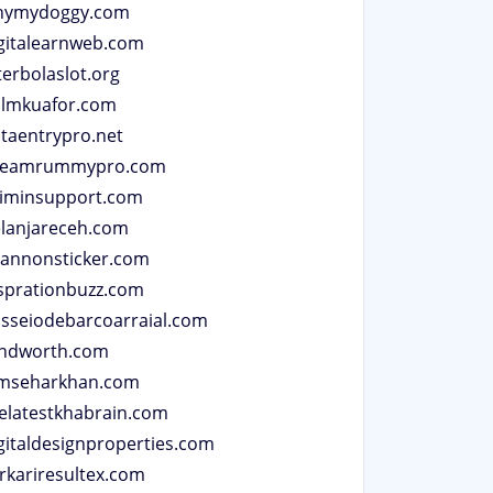
hymydoggy.com
gitalearnweb.com
terbolaslot.org
lmkuafor.com
taentrypro.net
reamrummypro.com
iminsupport.com
lanjareceh.com
annonsticker.com
sprationbuzz.com
sseiodebarcoarraial.com
ndworth.com
amseharkhan.com
elatestkhabrain.com
gitaldesignproperties.com
rkariresultex.com