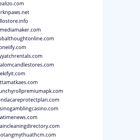
alizo.com
rknpaws.net
llostore.info
smediamaker.com
obalthoughtonline.com
neiify.com
yatchrentals.com
alomcandlestores.com
ekifyit.com
ttamatkaes.com
unchyrollpremiumapk.com
ndacareprotectplan.com
sinogamblingcasino.com
owtimenews.com
aincleaningdirectory.com
aotangmythuathcm.com