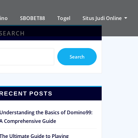
ino
SBOBET88
Togel
Situs Judi Online
SEARCH
Search
RECENT POSTS
Understanding the Basics of Domino99:
A Comprehensive Guide
The Ultimate Guide to Playing