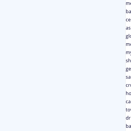
me
ba
ce
a
gl
mo
my
sh
ge
sa
cr
ho
ca
t
dr
b