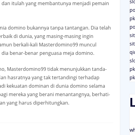
sl
a, dan itulah yang membantunya menjadi pemain
po
pk
po
ia domino bukannya tanpa tantangan. Dia telah
si
baik di dunia, yang masing-masing ingin
si
amun berkali-kali Masterdomino99 muncul
qi
dia benar-benar penguasa meja domino.
sl
pk
no, Masterdomino99 tidak menunjukkan tanda-
pk
n hasratnya yang tak tertandingi terhadap
njadi kekuatan dominan di dunia domino selama
bagi mereka yang berani menantangnya, berhati-
an yang harus diperhitungkan.
w