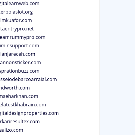
gitalearnweb.com
terbolaslot.org
lmkuafor.com
taentrypro.net
reamrummypro.com
iminsupport.com
lanjareceh.com
annonsticker.com
sprationbuzz.com
sseiodebarcoarraial.com
ndworth.com
amseharkhan.com
elatestkhabrain.com
gitaldesignproperties.com
rkariresultex.com
alizo.com