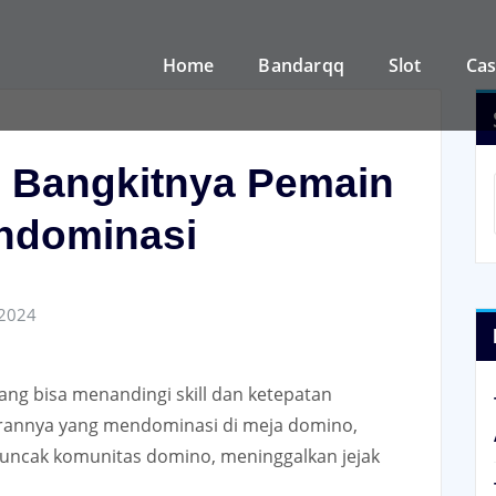
Home
Bandarqq
Slot
Cas
 Bangkitnya Pemain
ndominasi
 2024
ang bisa menandingi skill dan ketepatan
rannya yang mendominasi di meja domino,
uncak komunitas domino, meninggalkan jejak