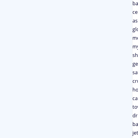
ba
ce
a
gl
mo
my
sh
ge
sa
cr
ho
ca
t
dr
b
je