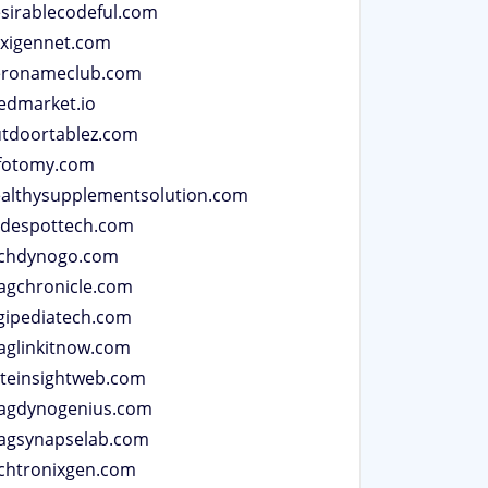
sirablecodeful.com
exigennet.com
eronameclub.com
dmarket.io
tdoortablez.com
fotomy.com
althysupplementsolution.com
despottech.com
echdynogo.com
gchronicle.com
gipediatech.com
glinkitnow.com
teinsightweb.com
agdynogenius.com
agsynapselab.com
chtronixgen.com