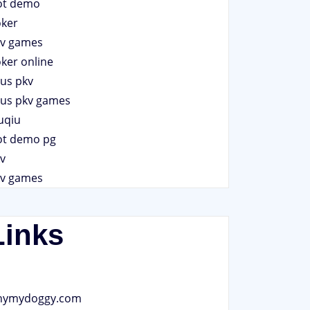
ot demo
ker
v games
ker online
tus pkv
tus pkv games
uqiu
ot demo pg
v
v games
Links
hymydoggy.com