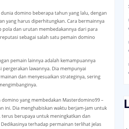
 dunia domino beberapa tahun yang lalu, dengan
tan yang harus diperhitungkan. Cara bermainnya
dap pola dan urutan membedakannya dari para
eputasi sebagai salah satu pemain domino
gan pemain lainnya adalah kemampuannya
 pergerakan lawannya. Dia mempunyai
ainan dan menyesuaikan strateginya, sering
 mengimbanginya.
ja domino yang membedakan Masterdomino99 –
an ini. Dia menghabiskan waktu berjam-jam untuk
, terus berupaya untuk meningkatkan dan
 Dedikasinya terhadap permainan terlihat jelas