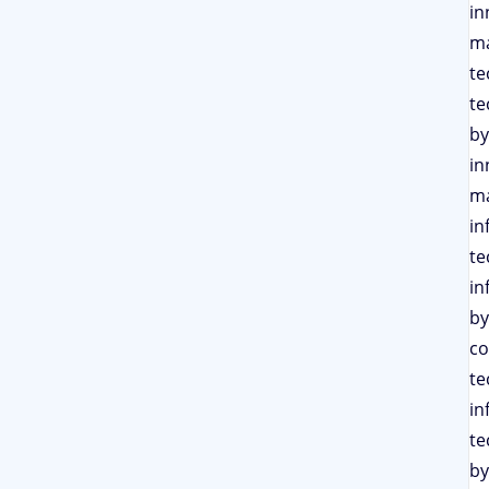
in
ma
te
te
by
in
m
in
te
in
by
co
te
in
t
by