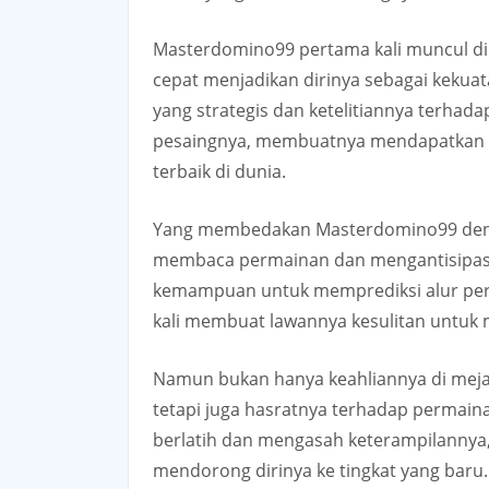
Masterdomino99 pertama kali muncul di
cepat menjadikan dirinya sebagai kekua
yang strategis dan ketelitiannya terha
pesaingnya, membuatnya mendapatkan r
terbaik di dunia.
Yang membedakan Masterdomino99 den
membaca permainan dan mengantisipasi
kemampuan untuk memprediksi alur perm
kali membuat lawannya kesulitan untuk
Namun bukan hanya keahliannya di me
tetapi juga hasratnya terhadap permain
berlatih dan mengasah keterampilannya
mendorong dirinya ke tingkat yang baru.