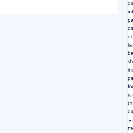
di
in
pa
da
d
ka
be
sh
in
pa
fo
i
th
di
sa
me