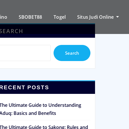
ino
SBOBET88
Togel
Situs Judi Online
SEARCH
Search
RECENT POSTS
The Ultimate Guide to Understanding
Aduq: Basics and Benefits
The Ultimate Guide to Sakong: Rules and