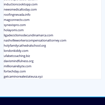
inductioncooktopp.com
newsmedicaltoday.com
roofingnevada.info
magconnectx.com
synexispro.com
holayomi.com
ligadeciclismodecundinamarca.com
nashvilleworkerscompensationattorney.com
holyfamilycathedralschool.org
londonkiddy.com
ufabetcoaching.biz
davismindfulness.org
millionairebyte.com
fortechday.com
getcaminorealestateusa.xyz