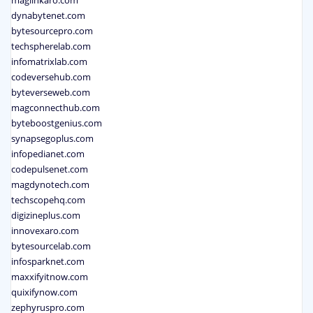
dynabytenet.com
bytesourcepro.com
techspherelab.com
infomatrixlab.com
codeversehub.com
byteverseweb.com
magconnecthub.com
byteboostgenius.com
synapsegoplus.com
infopedianet.com
codepulsenet.com
magdynotech.com
techscopehq.com
digizineplus.com
innovexaro.com
bytesourcelab.com
infosparknet.com
maxxifyitnow.com
quixifynow.com
zephyruspro.com