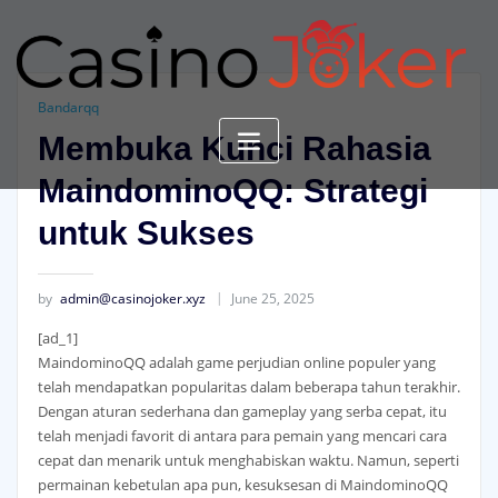
Skip
to
content
Bandarqq
Membuka Kunci Rahasia
MaindominoQQ: Strategi
untuk Sukses
by
admin@casinojoker.xyz
June 25, 2025
[ad_1]
MaindominoQQ adalah game perjudian online populer yang
telah mendapatkan popularitas dalam beberapa tahun terakhir.
Dengan aturan sederhana dan gameplay yang serba cepat, itu
telah menjadi favorit di antara para pemain yang mencari cara
cepat dan menarik untuk menghabiskan waktu. Namun, seperti
permainan kebetulan apa pun, kesuksesan di MaindominoQQ