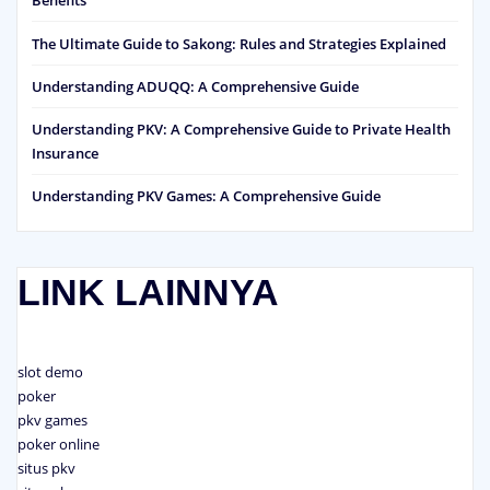
Benefits
The Ultimate Guide to Sakong: Rules and Strategies Explained
Understanding ADUQQ: A Comprehensive Guide
Understanding PKV: A Comprehensive Guide to Private Health
Insurance
Understanding PKV Games: A Comprehensive Guide
LINK LAINNYA
slot demo
poker
pkv games
poker online
situs pkv