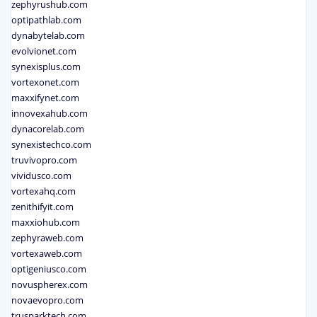
zephyrushub.com
optipathlab.com
dynabytelab.com
evolvionet.com
synexisplus.com
vortexonet.com
maxxifynet.com
innovexahub.com
dynacorelab.com
synexistechco.com
truvivopro.com
vividusco.com
vortexahq.com
zenithifyit.com
maxxiohub.com
zephyraweb.com
vortexaweb.com
optigeniusco.com
novuspherex.com
novaevopro.com
trusparktech.com