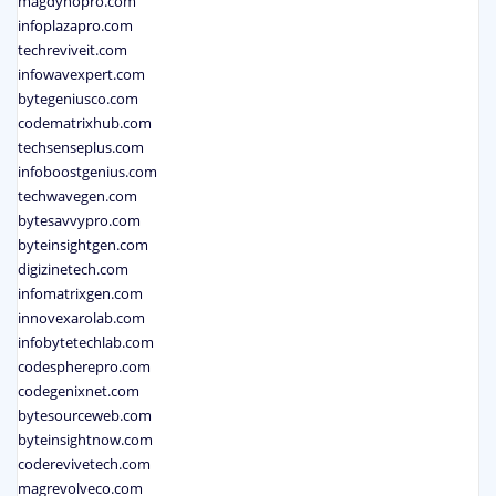
magdynopro.com
infoplazapro.com
techreviveit.com
infowavexpert.com
bytegeniusco.com
codematrixhub.com
techsenseplus.com
infoboostgenius.com
techwavegen.com
bytesavvypro.com
byteinsightgen.com
digizinetech.com
infomatrixgen.com
innovexarolab.com
infobytetechlab.com
codespherepro.com
codegenixnet.com
bytesourceweb.com
byteinsightnow.com
coderevivetech.com
magrevolveco.com