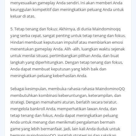
menyesuaikan gameplay Anda sendiri. Ini akan memberi Anda
keunggulan kompetitif dan meningkatkan peluang Anda untuk
keluar di atas.
5. Tetap tenang dan fokus: Akhirnya, di dunia Maindominoqq
yang serba cepat, sangat penting untuk tetap tenang dan fokus.
Hindari membuat keputusan impulsif atau membiarkan emosi
menentukan gameplay Anda. Alih -alih, luangkan waktu sejenak
untuk menilai situasi, pertimbangkan pilihan Anda, dan buat
langkah yang diperhitungkan. Dengan tetap tenang dan fokus,
Anda dapat membuat keputusan yang lebih baik dan
meningkatkan peluang keberhasilan Anda.
Sebagai kesimpulan, membuka rahasia rahasia MaindominoQQ
membutuhkan kombinasi keberuntungan, keterampilan, dan
strategi. Dengan memahami aturan, berlatih secara teratur,
mengelola bankroll Anda, memperhatikan lawan Anda, dan
tetap tenang dan fokus, Anda dapat meningkatkan peluang
Anda untuk menang dan menikmati pengalaman bermain
game yang lebih bermanfaat. Jadi, lain kali Anda duduk untuk
bermain maindominoQQ, ingatlah strategi ini dan saksikan