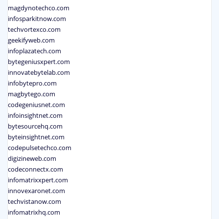
magdynotechco.com
infosparkitnow.com
techvortexco.com
geekifyweb.com
infoplazatech.com
bytegeniusxpert.com
innovatebytelab.com
infobytepro.com
magbytego.com
codegeniusnet.com
infoinsightnet.com
bytesourcehq.com
byteinsightnet.com
codepulsetechco.com
digizineweb.com
codeconnectx.com
infomatrixxpert.com
innovexaronet.com
techvistanow.com
infomatrixhq.com