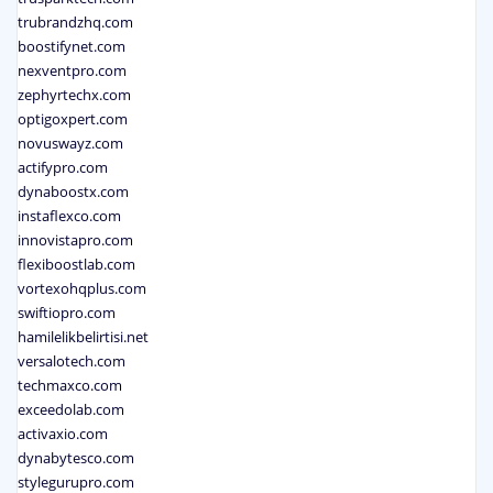
trubrandzhq.com
boostifynet.com
nexventpro.com
zephyrtechx.com
optigoxpert.com
novuswayz.com
actifypro.com
dynaboostx.com
instaflexco.com
innovistapro.com
flexiboostlab.com
vortexohqplus.com
swiftiopro.com
hamilelikbelirtisi.net
versalotech.com
techmaxco.com
exceedolab.com
activaxio.com
dynabytesco.com
stylegurupro.com