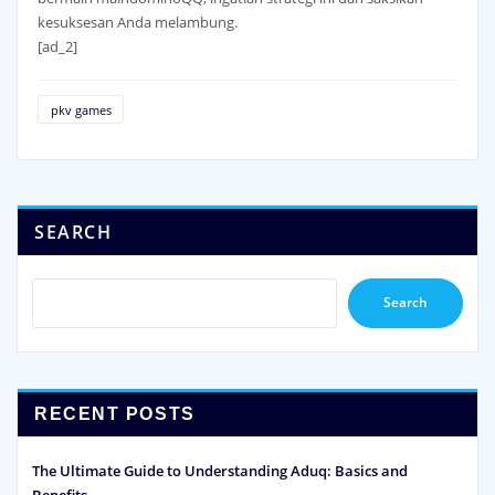
kesuksesan Anda melambung.
[ad_2]
pkv games
SEARCH
Search
RECENT POSTS
The Ultimate Guide to Understanding Aduq: Basics and