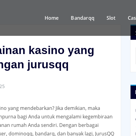
Home
Bandarqq
Slot
Cas
inan kasino yang
ngan jurusqq
025
no yang mendebarkan? Jika demikian, maka
empurna bagi Anda untuk mengalami kegembiraan
anan rumah Anda sendiri. Dengan berbagai
er, dominoqq, bandarq, dan banyak lagi, JurusQQ