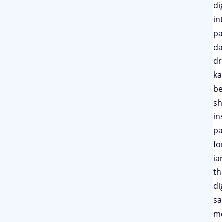
di
in
pa
da
d
ka
be
sh
in
pa
fo
i
th
di
sa
me