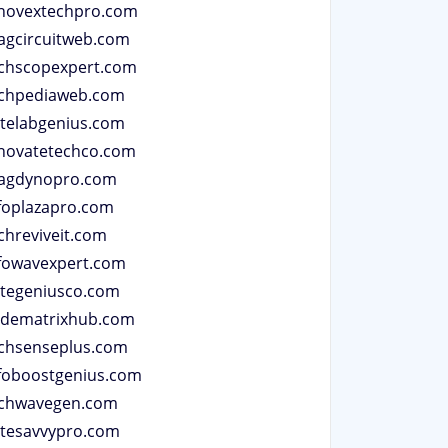
novextechpro.com
gcircuitweb.com
chscopexpert.com
chpediaweb.com
telabgenius.com
novatetechco.com
agdynopro.com
foplazapro.com
chreviveit.com
fowavexpert.com
tegeniusco.com
dematrixhub.com
chsenseplus.com
foboostgenius.com
echwavegen.com
tesavvypro.com