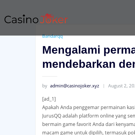
Skip
to
content
Bandarqq
Mengalami perma
mendebarkan de
by
admin@casinojoker.xyz
August 2, 2
[ad_1]
Apakah Anda penggemar permainan kasi
JurusQQ adalah platform online yang s
bermain game favorit Anda dari kenyam
macam game untuk dipilih, termasuk pok