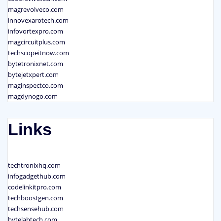
magrevolveco.com
innovexarotech.com
infovortexpro.com
magcircuitplus.com
techscopeitnow.com
bytetronixnet.com
bytejetxpert.com
maginspectco.com
magdynogo.com
Links
techtronixhq.com
infogadgethub.com
codelinkitpro.com
techboostgen.com
techsensehub.com
bytelabtech.com