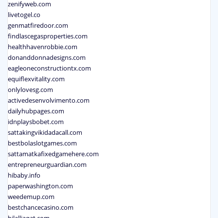
zenifyweb.com
livetogel.co
genmatfiredoor.com
findlascegasproperties.com
healthhavenrobbie.com
donanddonnadesigns.com
eagleoneconstructiontx.com
equiflexvitality.com
onlylovesg.com
activedesenvolvimento.com
dailyhubpages.com
idnplaysbobet.com
sattakingvikidadacall.com
bestbolaslotgames.com
sattamatkafixedgamehere.com
entrepreneurguardian.com
hibaby.info
paperwashington.com
weedemup.com
bestchancecasino.com