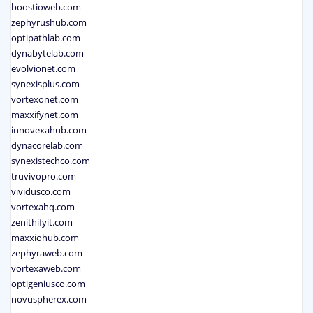
boostioweb.com
zephyrushub.com
optipathlab.com
dynabytelab.com
evolvionet.com
synexisplus.com
vortexonet.com
maxxifynet.com
innovexahub.com
dynacorelab.com
synexistechco.com
truvivopro.com
vividusco.com
vortexahq.com
zenithifyit.com
maxxiohub.com
zephyraweb.com
vortexaweb.com
optigeniusco.com
novuspherex.com