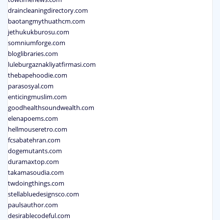
draincleaningdirectory.com
baotangmythuathcm.com
jethukukburosu.com
somniumforge.com
bloglibraries.com
luleburgaznakliyatfirmasi.com
thebapehoodie.com
parasosyal.com
enticingmuslim.com
goodhealthsoundwealth.com
elenapoems.com
hellmouseretro.com
fcsabatehran.com
dogemutants.com
duramaxtop.com
takamasoudia.com
twdoingthings.com
stellabluedesignsco.com
paulsauthor.com
desirablecodeful.com