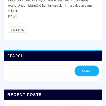
tantangan baru, MurniQQ memiliki sesuatu untuk semua
orang. Unduh MurniQQ hari ini dan alami masa depan game
seluler.
[ad_2]
pkv games
SEARCH
Search
RECENT POSTS