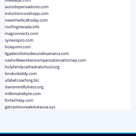
bilalliaqat.com
autodispensadores.com
inductioncooktopp.com
newsmedicaltoday.com
roofingnevada.info
magconnectx.com
synexispro.com
holayomi.com
ligadeciclismodecundinamarca.com
nashvilleworkerscompensationattorney.com
holyfamilycathedralschool.org
londonkiddy.com
ufabetcoaching.biz
davismindfulness.org
millionairebyte.com
fortechday.com
getcaminorealestateusa.xyz