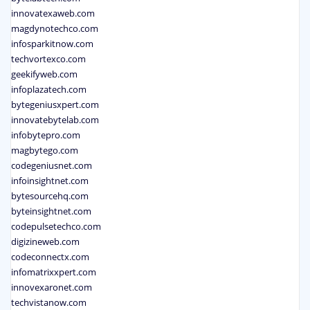
innovatexaweb.com
magdynotechco.com
infosparkitnow.com
techvortexco.com
geekifyweb.com
infoplazatech.com
bytegeniusxpert.com
innovatebytelab.com
infobytepro.com
magbytego.com
codegeniusnet.com
infoinsightnet.com
bytesourcehq.com
byteinsightnet.com
codepulsetechco.com
digizineweb.com
codeconnectx.com
infomatrixxpert.com
innovexaronet.com
techvistanow.com