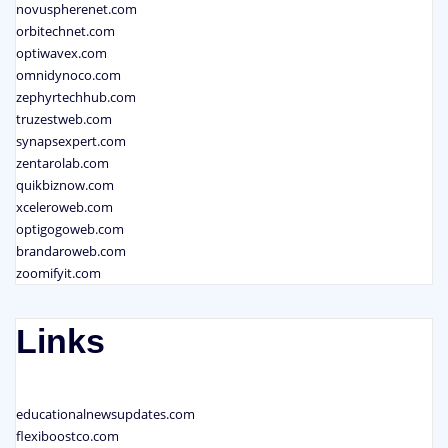
novuspherenet.com
orbitechnet.com
optiwavex.com
omnidynoco.com
zephyrtechhub.com
truzestweb.com
synapsexpert.com
zentarolab.com
quikbiznow.com
xceleroweb.com
optigogoweb.com
brandaroweb.com
zoomifyit.com
Links
educationalnewsupdates.com
flexiboostco.com