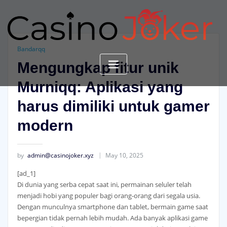
Skip
to
content
Bandarqq
Mengungkap fitur unik
Murniqq: Aplikasi yang
harus dimiliki untuk gamer
modern
by
admin@casinojoker.xyz
May 10, 2025
[ad_1]
Di dunia yang serba cepat saat ini, permainan seluler telah
menjadi hobi yang populer bagi orang-orang dari segala usia.
Dengan munculnya smartphone dan tablet, bermain game saat
bepergian tidak pernah lebih mudah. Ada banyak aplikasi game