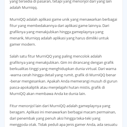
yang tersedia di pasaran, tetapi yang menonjol dari yang lain
adalah Murniqq.
MurniQQ adalah aplikasi game unik yang menawarkan berbagai
fitur yang membedakannya dari aplikasi game lainnya. Dari
grafiknya yang menakjubkan hingga gameplaynya yang
menarik, Murniqq adalah aplikasi yang harus dimiliki untuk
gamer modern.
Salah satu fitur MurniQQ yang paling mencolok adalah
grafiknya yang menakjubkan. Gim ini dirancang dengan grafik
berkualitas tinggi yang menghidupkan dunia virtual. Dari warna
-warna cerah hingga detail yang rumit, grafik di MurniQQ benar
-benar mengesankan. Apakah Anda memerangi musuh di gurun
pasca-apokaliptik atau menjelajahi hutan mistis, grafik di
MurniQQ akan membawa Anda ke dunia lain.
Fitur menonjol lain dari MurniQQ adalah gameplaynya yang
beragam. Aplikasi ini menawarkan berbagai macam permainan,
dari penembak yang penuh aksi hingga teka-teki yang
menggoda otak. Tidak peduli apa jenis gamer Anda, ada sesuatu