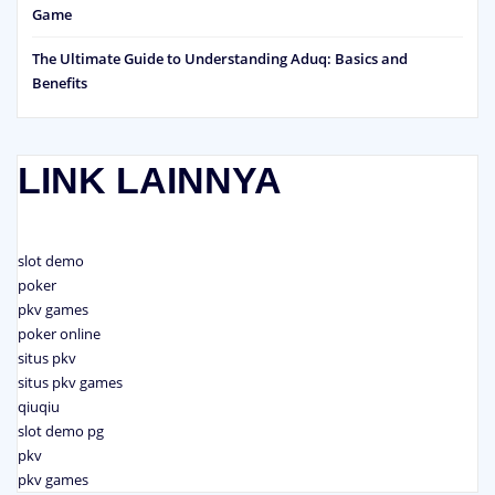
Game
The Ultimate Guide to Understanding Aduq: Basics and
Benefits
LINK LAINNYA
slot demo
poker
pkv games
poker online
situs pkv
situs pkv games
qiuqiu
slot demo pg
pkv
pkv games