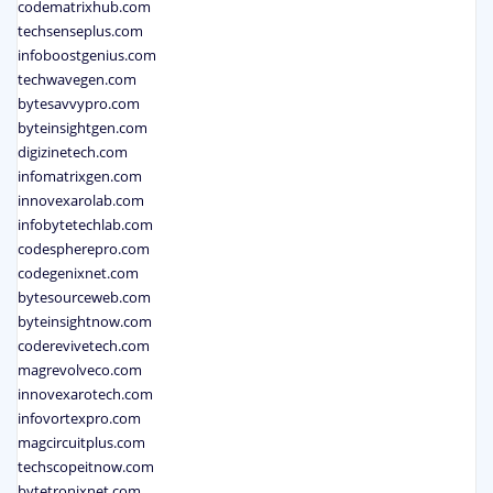
codematrixhub.com
techsenseplus.com
infoboostgenius.com
techwavegen.com
bytesavvypro.com
byteinsightgen.com
digizinetech.com
infomatrixgen.com
innovexarolab.com
infobytetechlab.com
codespherepro.com
codegenixnet.com
bytesourceweb.com
byteinsightnow.com
coderevivetech.com
magrevolveco.com
innovexarotech.com
infovortexpro.com
magcircuitplus.com
techscopeitnow.com
bytetronixnet.com