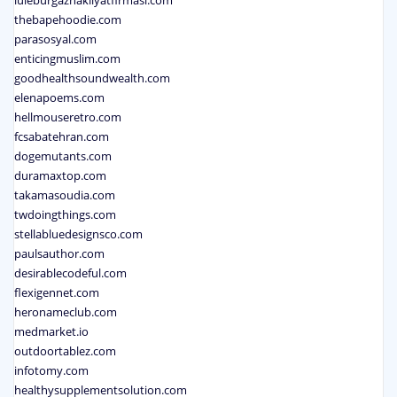
luleburgaznakliyatfirmasi.com
thebapehoodie.com
parasosyal.com
enticingmuslim.com
goodhealthsoundwealth.com
elenapoems.com
hellmouseretro.com
fcsabatehran.com
dogemutants.com
duramaxtop.com
takamasoudia.com
twdoingthings.com
stellabluedesignsco.com
paulsauthor.com
desirablecodeful.com
flexigennet.com
heronameclub.com
medmarket.io
outdoortablez.com
infotomy.com
healthysupplementsolution.com