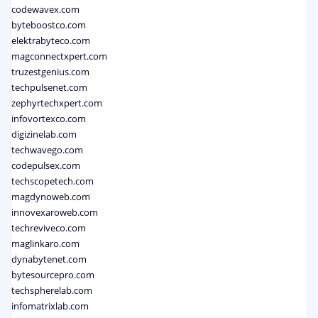
codewavex.com
byteboostco.com
elektrabyteco.com
magconnectxpert.com
truzestgenius.com
techpulsenet.com
zephyrtechxpert.com
infovortexco.com
digizinelab.com
techwavego.com
codepulsex.com
techscopetech.com
magdynoweb.com
innovexaroweb.com
techreviveco.com
maglinkaro.com
dynabytenet.com
bytesourcepro.com
techspherelab.com
infomatrixlab.com