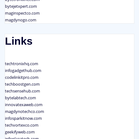
bytejetxpert.com
maginspectco.com
magdynogo.com
Links
techtronixhq.com
infogadgethub.com
codelinkitpro.com
techboostgen.com
techsensehub.com
bytelabtech.com
innovatexaweb.com
magdynotechco.com
infosparkitnow.com
techvortexco.com
geekifyweb.com
infoplazatech.com