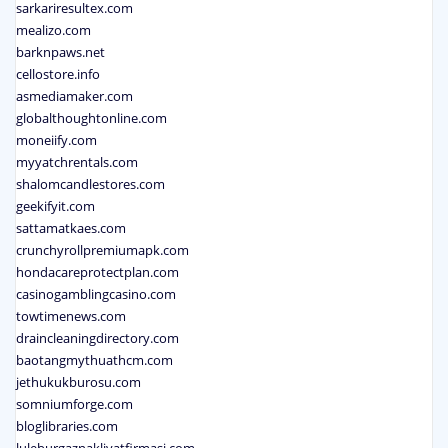
sarkariresultex.com
mealizo.com
barknpaws.net
cellostore.info
asmediamaker.com
globalthoughtonline.com
moneiify.com
myyatchrentals.com
shalomcandlestores.com
geekifyit.com
sattamatkaes.com
crunchyrollpremiumapk.com
hondacareprotectplan.com
casinogamblingcasino.com
towtimenews.com
draincleaningdirectory.com
baotangmythuathcm.com
jethukukburosu.com
somniumforge.com
bloglibraries.com