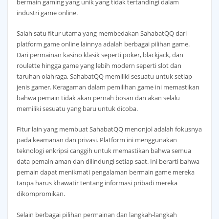
bermain gaming yang unik yang tidak tertandingi dalam
industri game online.
Salah satu fitur utama yang membedakan SahabatQQ dari
platform game online lainnya adalah berbagai pilihan game.
Dari permainan kasino klasik seperti poker, blackjack, dan
roulette hingga game yang lebih modern seperti slot dan
taruhan olahraga, SahabatQQ memiliki sesuatu untuk setiap
jenis gamer. Keragaman dalam pemilihan game ini memastikan
bahwa pemain tidak akan pernah bosan dan akan selalu
memiliki sesuatu yang baru untuk dicoba.
Fitur lain yang membuat SahabatQQ menonjol adalah fokusnya
pada keamanan dan privasi. Platform ini menggunakan
teknologi enkripsi canggih untuk memastikan bahwa semua
data pemain aman dan dilindungi setiap saat. Ini berarti bahwa
pemain dapat menikmati pengalaman bermain game mereka
tanpa harus khawatir tentang informasi pribadi mereka
dikompromikan.
Selain berbagai pilihan permainan dan langkah-langkah