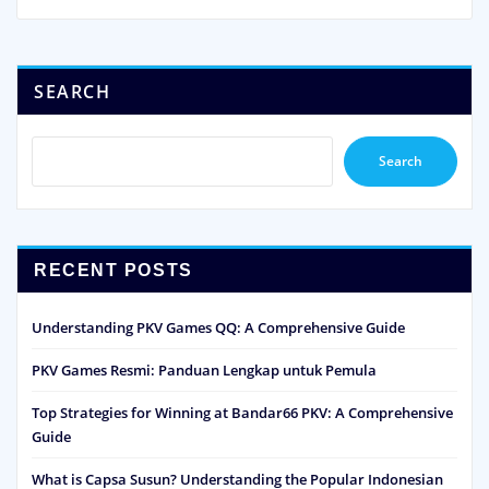
SEARCH
Search
RECENT POSTS
Understanding PKV Games QQ: A Comprehensive Guide
PKV Games Resmi: Panduan Lengkap untuk Pemula
Top Strategies for Winning at Bandar66 PKV: A Comprehensive
Guide
What is Capsa Susun? Understanding the Popular Indonesian