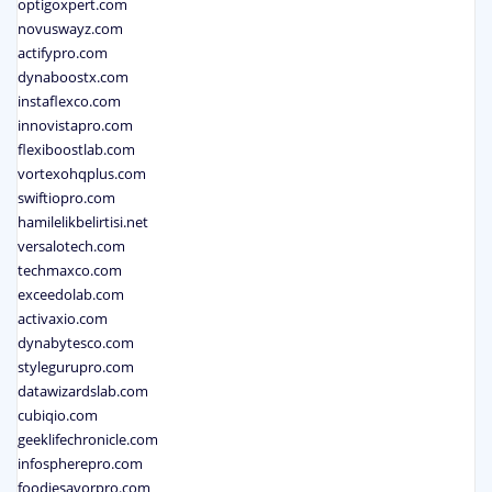
optigoxpert.com
novuswayz.com
actifypro.com
dynaboostx.com
instaflexco.com
innovistapro.com
flexiboostlab.com
vortexohqplus.com
swiftiopro.com
hamilelikbelirtisi.net
versalotech.com
techmaxco.com
exceedolab.com
activaxio.com
dynabytesco.com
stylegurupro.com
datawizardslab.com
cubiqio.com
geeklifechronicle.com
infospherepro.com
foodiesavorpro.com