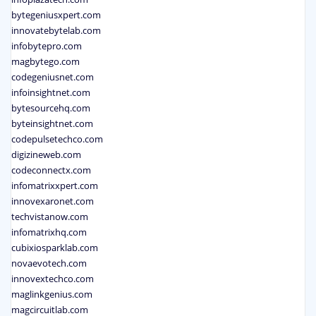
bytegeniusxpert.com
innovatebytelab.com
infobytepro.com
magbytego.com
codegeniusnet.com
infoinsightnet.com
bytesourcehq.com
byteinsightnet.com
codepulsetechco.com
digizineweb.com
codeconnectx.com
infomatrixxpert.com
innovexaronet.com
techvistanow.com
infomatrixhq.com
cubixiosparklab.com
novaevotech.com
innovextechco.com
maglinkgenius.com
magcircuitlab.com