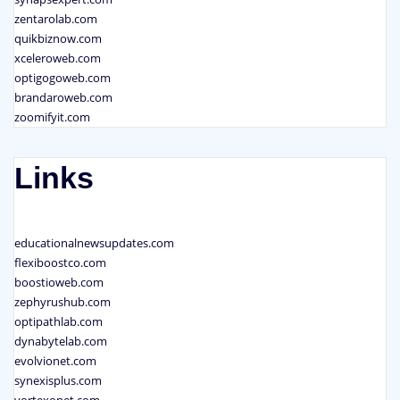
zentarolab.com
quikbiznow.com
xceleroweb.com
optigogoweb.com
brandaroweb.com
zoomifyit.com
Links
educationalnewsupdates.com
flexiboostco.com
boostioweb.com
zephyrushub.com
optipathlab.com
dynabytelab.com
evolvionet.com
synexisplus.com