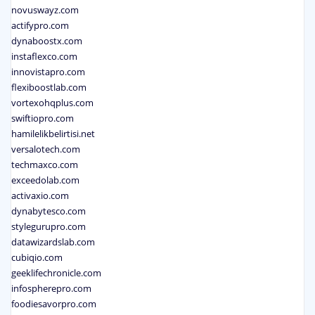
novuswayz.com
actifypro.com
dynaboostx.com
instaflexco.com
innovistapro.com
flexiboostlab.com
vortexohqplus.com
swiftiopro.com
hamilelikbelirtisi.net
versalotech.com
techmaxco.com
exceedolab.com
activaxio.com
dynabytesco.com
stylegurupro.com
datawizardslab.com
cubiqio.com
geeklifechronicle.com
infospherepro.com
foodiesavorpro.com