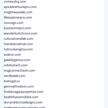
vortexohq.com
epicadventurepro.com
insightwavelab.com
lifeexplorerpro.com
novusgo.com
bytestormpro.com
wanderlustchrono.com
culturetrendlab.com
trendsensehub.com
ticktockenigma.com
eulerxr.com
geekifygenius.com
orbitextech.com
magconnecttech.com
zenifyweb.com
livetogel.co
genmatfiredoor.com
findlascegasproperties.com
healthhavenrobbie.com
donanddonnadesigns.com
eagleoneconstructiontx.com