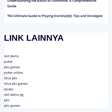
Understanding the Basics of Domino99: A Comprehensive
Guide
The Ultimate Guide to Playing DominoQQ: Tips and Strategies
LINK LAINNYA
slot demo
poker
pkv games
poker online
situs pkv
situs pkv games
qiuqiu
slot demo pg
pkv
pkv games