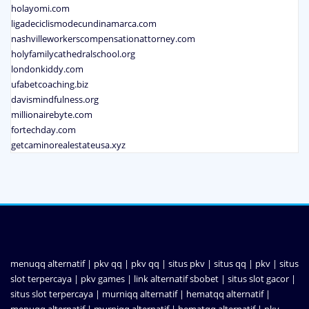
holayomi.com
ligadeciclismodecundinamarca.com
nashvilleworkerscompensationattorney.com
holyfamilycathedralschool.org
londonkiddy.com
ufabetcoaching.biz
davismindfulness.org
millionairebyte.com
fortechday.com
getcaminorealestateusa.xyz
menuqq alternatif
|
pkv qq
|
pkv qq
|
situs pkv
|
situs qq
|
pkv
|
situs
slot terpercaya
|
pkv games
|
link alternatif sbobet
|
situs slot gacor
|
situs slot terpercaya
|
murniqq alternatif
|
hematqq alternatif
|
menuqq alternatif
|
murniqq alternatif
|
hematqq alternatif
|
pkv