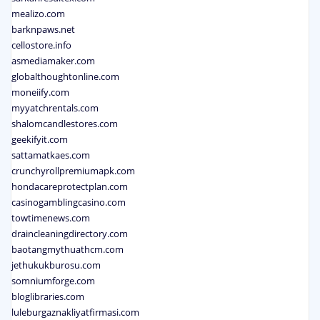
mealizo.com
barknpaws.net
cellostore.info
asmediamaker.com
globalthoughtonline.com
moneiify.com
myyatchrentals.com
shalomcandlestores.com
geekifyit.com
sattamatkaes.com
crunchyrollpremiumapk.com
hondacareprotectplan.com
casinogamblingcasino.com
towtimenews.com
draincleaningdirectory.com
baotangmythuathcm.com
jethukukburosu.com
somniumforge.com
bloglibraries.com
luleburgaznakliyatfirmasi.com