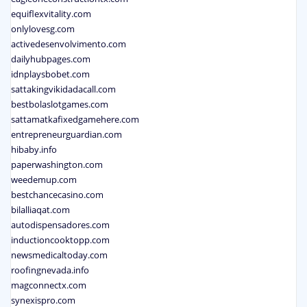
equiflexvitality.com
onlylovesg.com
activedesenvolvimento.com
dailyhubpages.com
idnplaysbobet.com
sattakingvikidadacall.com
bestbolaslotgames.com
sattamatkafixedgamehere.com
entrepreneurguardian.com
hibaby.info
paperwashington.com
weedemup.com
bestchancecasino.com
bilalliaqat.com
autodispensadores.com
inductioncooktopp.com
newsmedicaltoday.com
roofingnevada.info
magconnectx.com
synexispro.com