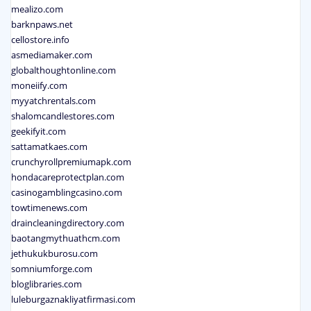
mealizo.com
barknpaws.net
cellostore.info
asmediamaker.com
globalthoughtonline.com
moneiify.com
myyatchrentals.com
shalomcandlestores.com
geekifyit.com
sattamatkaes.com
crunchyrollpremiumapk.com
hondacareprotectplan.com
casinogamblingcasino.com
towtimenews.com
draincleaningdirectory.com
baotangmythuathcm.com
jethukukburosu.com
somniumforge.com
bloglibraries.com
luleburgaznakliyatfirmasi.com