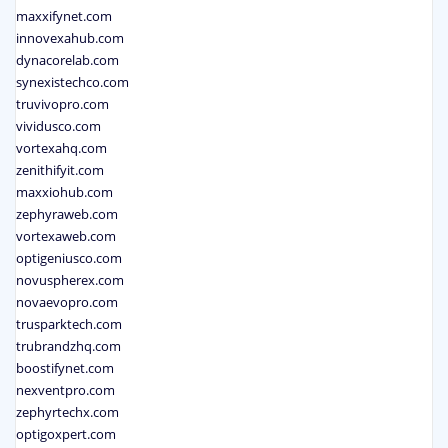
maxxifynet.com
innovexahub.com
dynacorelab.com
synexistechco.com
truvivopro.com
vividusco.com
vortexahq.com
zenithifyit.com
maxxiohub.com
zephyraweb.com
vortexaweb.com
optigeniusco.com
novuspherex.com
novaevopro.com
trusparktech.com
trubrandzhq.com
boostifynet.com
nexventpro.com
zephyrtechx.com
optigoxpert.com