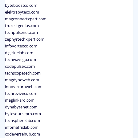
byteboostco.com
elektrabyteco.com
magconnectxpert.com
truzestgenius.com
techpulsenet.com
zephyrtechxpert.com
infovortexco.com
digizinelab.com
techwavego.com
codepulsex.com
techscopetech.com
magdynoweb.com
innovexaroweb.com
techreviveco.com
maglinkaro.com
dynabytenet.com
bytesourcepro.com
techspherelab.com
infomatrixlab.com
codeversehub.com