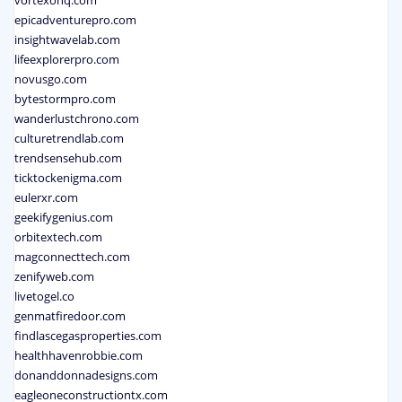
vortexohq.com
epicadventurepro.com
insightwavelab.com
lifeexplorerpro.com
novusgo.com
bytestormpro.com
wanderlustchrono.com
culturetrendlab.com
trendsensehub.com
ticktockenigma.com
eulerxr.com
geekifygenius.com
orbitextech.com
magconnecttech.com
zenifyweb.com
livetogel.co
genmatfiredoor.com
findlascegasproperties.com
healthhavenrobbie.com
donanddonnadesigns.com
eagleoneconstructiontx.com