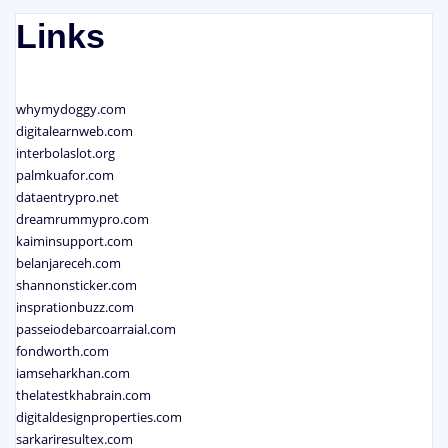
Links
whymydoggy.com
digitalearnweb.com
interbolaslot.org
palmkuafor.com
dataentrypro.net
dreamrummypro.com
kaiminsupport.com
belanjareceh.com
shannonsticker.com
insprationbuzz.com
passeiodebarcoarraial.com
fondworth.com
iamseharkhan.com
thelatestkhabrain.com
digitaldesignproperties.com
sarkariresultex.com