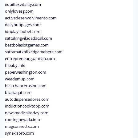
equiflexvitality.com
onlylovesg.com
activedesenvolvimento.com
dailyhubpages.com
idnplaysbobet.com
sattakingvikidadacall.com
bestbolaslotgames.com
sattamatkafixedgamehere.com
entrepreneurguardian.com
hibaby.info
paperwashington.com
weedemup.com
bestchancecasino.com
bilalliaqat.com
autodispensadores.com
inductioncooktopp.com
newsmedicaltoday.com
roofingnevada.info
magconnectx.com
synexispro.com