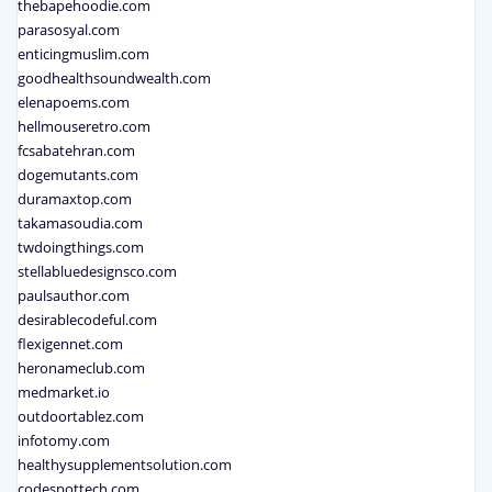
thebapehoodie.com
parasosyal.com
enticingmuslim.com
goodhealthsoundwealth.com
elenapoems.com
hellmouseretro.com
fcsabatehran.com
dogemutants.com
duramaxtop.com
takamasoudia.com
twdoingthings.com
stellabluedesignsco.com
paulsauthor.com
desirablecodeful.com
flexigennet.com
heronameclub.com
medmarket.io
outdoortablez.com
infotomy.com
healthysupplementsolution.com
codespottech.com