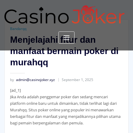
Skip
to
content
Bandarqq
Menjelajahi fitur dan
manfaat bermain poker di
murahqq
by
admin@casinojoker.xyz
September 1, 2025
[ad_1]
Jika Anda adalah penggemar poker dan sedang mencari
platform online baru untuk dimainkan, tidak terlihat lagi dari
Murahqq. Situs poker online yang populer ini menawarkan
berbagai fitur dan manfaat yang menjadikannya pilihan utama
bagi pemain berpengalaman dan pemula.