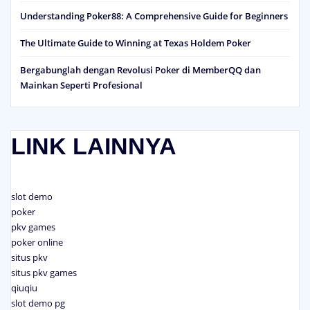
Understanding Poker88: A Comprehensive Guide for Beginners
The Ultimate Guide to Winning at Texas Holdem Poker
Bergabunglah dengan Revolusi Poker di MemberQQ dan
Mainkan Seperti Profesional
LINK LAINNYA
slot demo
poker
pkv games
poker online
situs pkv
situs pkv games
qiuqiu
slot demo pg