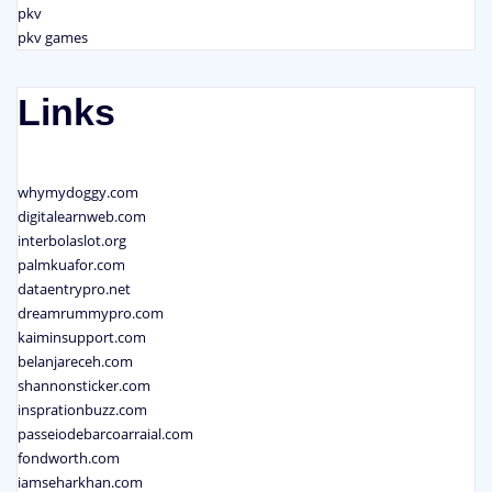
pkv
pkv games
Links
whymydoggy.com
digitalearnweb.com
interbolaslot.org
palmkuafor.com
dataentrypro.net
dreamrummypro.com
kaiminsupport.com
belanjareceh.com
shannonsticker.com
insprationbuzz.com
passeiodebarcoarraial.com
fondworth.com
iamseharkhan.com