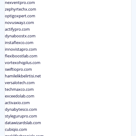
nexventpro.com
zephyrtechx.com
optigoxpert.com
novuswayz.com
actifypro.com
dynaboostx.com
instaflexco.com
innovistapro.com
flexiboostlab.com
vortexohqplus.com
swiftiopro.com
hamilelikbelirtisi.net
versalotech.com
techmaxco.com
exceedolab.com
activaxio.com
dynabytesco.com
stylegurupro.com
datawizardslab.com
cubiqio.com