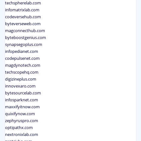
techspherelab.com
infomatrixlab.com
codeversehub.com
byteverseweb.com
magconnecthub.com
byteboostgenius.com
synapsegoplus.com
infopedianet.com
codepulsenet.com
magdynotech.com
techscopehq.com
digizineplus.com
innovexaro.com
bytesourcelab.com
infosparknet.com
maxxifyitnow.com
quixifynow.com
zephyruspro.com
optipathx.com
nextronixlab.com