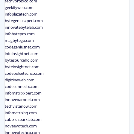
techvortexco.com
geekifyweb.com
infoplazatech.com
bytegeniusxpert.com
innovatebytelab.com
infobytepro.com
magbytego.com
codegeniusnet.com
infoinsightnet.com
bytesourcehq.com
byteinsightnet.com
codepulsetechco.com
digizineweb.com
codeconnectx.com
infomatrixxpert.com
innovexaronet.com
techvistanow.com
infomatrixhq.com
cubixiosparklab.com
novaevotech.com
innovextechco.com