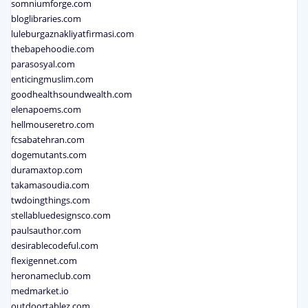
somniumforge.com
bloglibraries.com
luleburgaznakliyatfirmasi.com
thebapehoodie.com
parasosyal.com
enticingmuslim.com
goodhealthsoundwealth.com
elenapoems.com
hellmouseretro.com
fcsabatehran.com
dogemutants.com
duramaxtop.com
takamasoudia.com
twdoingthings.com
stellabluedesignsco.com
paulsauthor.com
desirablecodeful.com
flexigennet.com
heronameclub.com
medmarket.io
outdoortablez.com