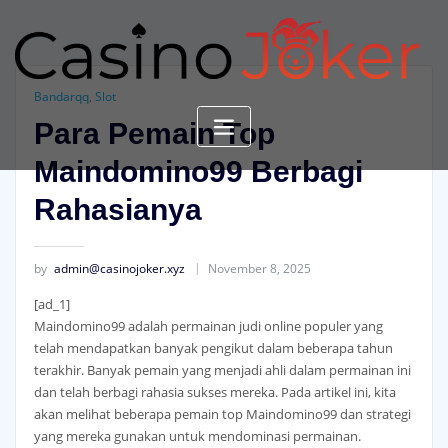
Skip
to
content
Bandarqq
,
Slot
Para Pemain Top
Maindomino99 Berbagi
Rahasianya
by
admin@casinojoker.xyz
November 8, 2025
[ad_1]
Maindomino99 adalah permainan judi online populer yang
telah mendapatkan banyak pengikut dalam beberapa tahun
terakhir. Banyak pemain yang menjadi ahli dalam permainan ini
dan telah berbagi rahasia sukses mereka. Pada artikel ini, kita
akan melihat beberapa pemain top Maindomino99 dan strategi
yang mereka gunakan untuk mendominasi permainan.