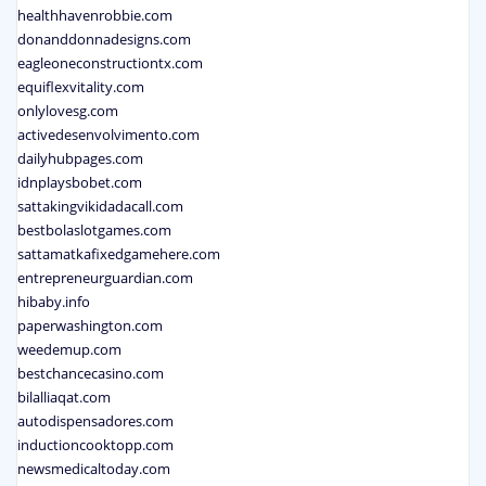
healthhavenrobbie.com
donanddonnadesigns.com
eagleoneconstructiontx.com
equiflexvitality.com
onlylovesg.com
activedesenvolvimento.com
dailyhubpages.com
idnplaysbobet.com
sattakingvikidadacall.com
bestbolaslotgames.com
sattamatkafixedgamehere.com
entrepreneurguardian.com
hibaby.info
paperwashington.com
weedemup.com
bestchancecasino.com
bilalliaqat.com
autodispensadores.com
inductioncooktopp.com
newsmedicaltoday.com