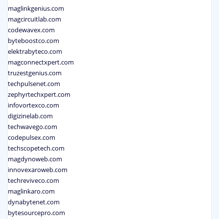
maglinkgenius.com
magcircuitlab.com
codewavex.com
byteboostco.com
elektrabyteco.com
magconnectxpert.com
truzestgenius.com
techpulsenet.com
zephyrtechxpert.com
infovortexco.com
digizinelab.com
techwavego.com
codepulsex.com
techscopetech.com
magdynoweb.com
innovexaroweb.com
techreviveco.com
maglinkaro.com
dynabytenet.com
bytesourcepro.com