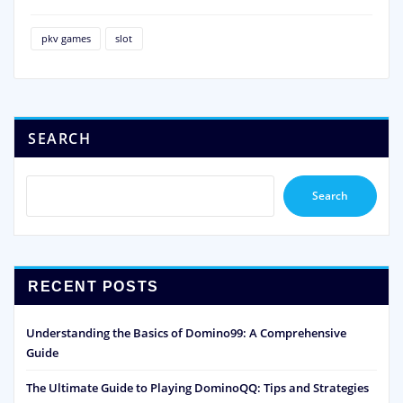
pkv games
slot
SEARCH
Search
RECENT POSTS
Understanding the Basics of Domino99: A Comprehensive
Guide
The Ultimate Guide to Playing DominoQQ: Tips and Strategies