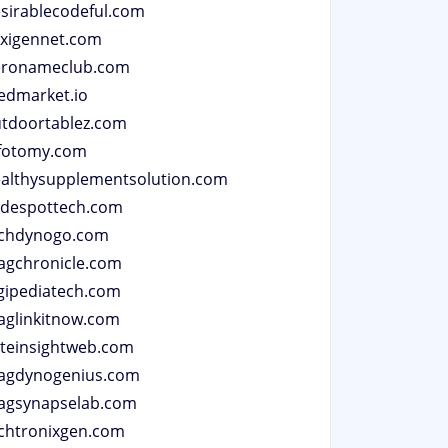
sirablecodeful.com
exigennet.com
eronameclub.com
dmarket.io
tdoortablez.com
fotomy.com
althysupplementsolution.com
despottech.com
echdynogo.com
gchronicle.com
gipediatech.com
glinkitnow.com
teinsightweb.com
agdynogenius.com
agsynapselab.com
chtronixgen.com