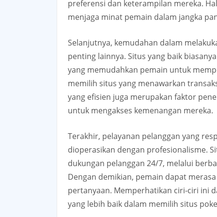
preferensi dan keterampilan mereka. Ha
menjaga minat pemain dalam jangka pan
Selanjutnya, kemudahan dalam melakukan
penting lainnya. Situs yang baik biasa
yang memudahkan pemain untuk mempros
memilih situs yang menawarkan transaks
yang efisien juga merupakan faktor pen
untuk mengakses kemenangan mereka.
Terakhir, pelayanan pelanggan yang resp
dioperasikan dengan profesionalisme. S
dukungan pelanggan 24/7, melalui berbaga
Dengan demikian, pemain dapat merasa 
pertanyaan. Memperhatikan ciri-ciri i
yang lebih baik dalam memilih situs pok