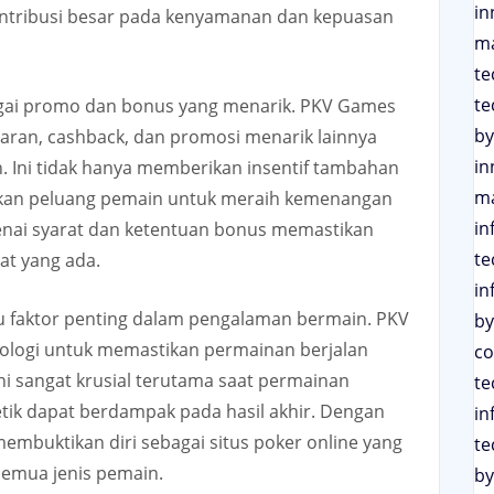
in
tribusi besar pada kenyamanan dan kepuasan
ma
te
te
agai promo dan bonus yang menarik. PKV Games
by
aran, cashback, dan promosi menarik lainnya
in
. Ini tidak hanya memberikan insentif tambahan
m
tkan peluang pemain untuk meraih kemenangan
in
enai syarat dan ketentuan bonus memastikan
te
t yang ada.
in
u faktor penting dalam pengalaman bermain. PKV
by
ologi untuk memastikan permainan berjalan
co
ni sangat krusial terutama saat permainan
te
etik dapat berdampak pada hasil akhir. Dengan
in
membuktikan diri sebagai situs poker online yang
t
emua jenis pemain.
by