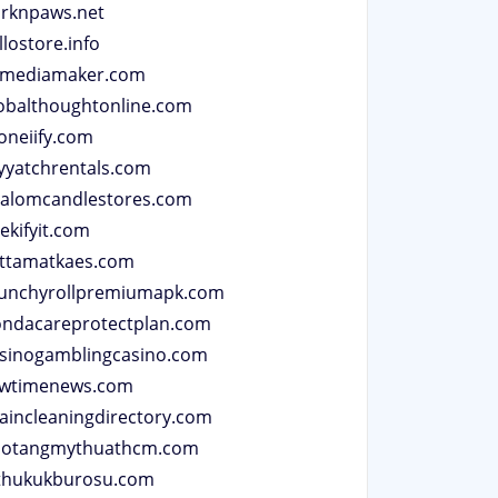
rknpaws.net
llostore.info
smediamaker.com
obalthoughtonline.com
neiify.com
yatchrentals.com
alomcandlestores.com
ekifyit.com
ttamatkaes.com
unchyrollpremiumapk.com
ndacareprotectplan.com
sinogamblingcasino.com
owtimenews.com
aincleaningdirectory.com
aotangmythuathcm.com
thukukburosu.com