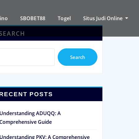
ino
SBOBET88
Togel
Situs Judi Online
SEARCH
Search
RECENT POSTS
Understanding ADUQQ: A
Comprehensive Guide
Understanding PKV: A Comprehensive