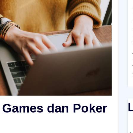
 Games dan Poker