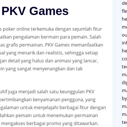
de
n PKV Games
fl
h
me
s poker online terkemuka dengan sejumlah fitur
ou
atkan pengalaman bermain para pemain. Salah
in
itas grafis permainan. PKV Games memanfaatkan
he
ual yang menarik dan realistis, sehingga setiap
co
gan detail yang halus dan animasi yang lancar,
t
in yang sangat menyenangkan dan tak
ma
di
ma
uitif juga menjadi salah satu keunggulan PKV
by
mpertimbangkan kenyamanan pengguna, yang
m
laman untuk menjelajahi berbagai fitur dengan
m
udahkan pemain untuk menemukan permainan
te
ta mengakses berbagai promo yang ditawarkan.