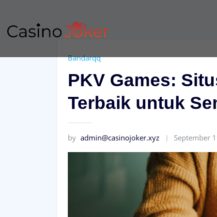
Skip
to
content
Bandarqq
PKV Games: Situ
Terbaik untuk S
by
admin@casinojoker.xyz
September 1