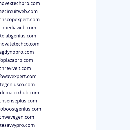
novextechpro.com
gcircuitweb.com
chscopexpert.com
chpediaweb.com
telabgenius.com
novatetechco.com
agdynopro.com
foplazapro.com
chreviveit.com
fowavexpert.com
tegeniusco.com
dematrixhub.com
chsenseplus.com
foboostgenius.com
echwavegen.com
tesavvypro.com