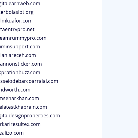
gitalearnweb.com
terbolaslot.org
lmkuafor.com
taentrypro.net
reamrummypro.com
iminsupport.com
lanjareceh.com
annonsticker.com
sprationbuzz.com
sseiodebarcoarraial.com
ndworth.com
amseharkhan.com
elatestkhabrain.com
gitaldesignproperties.com
rkariresultex.com
alizo.com