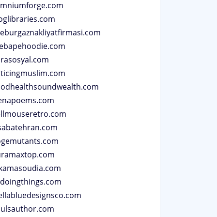
omniumforge.com
oglibraries.com
leburgaznakliyatfirmasi.com
ebapehoodie.com
rasosyal.com
ticingmuslim.com
odhealthsoundwealth.com
lenapoems.com
llmouseretro.com
sabatehran.com
ogemutants.com
uramaxtop.com
kamasoudia.com
doingthings.com
ellabluedesignsco.com
ulsauthor.com