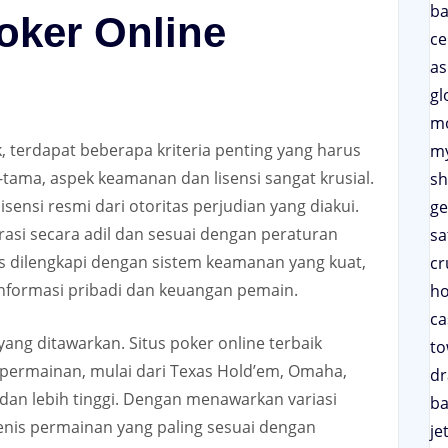
ba
Poker Online
ce
a
gl
mo
, terdapat beberapa kriteria penting yang harus
my
tama, aspek keamanan dan lisensi sangat krusial.
sh
isensi resmi dari otoritas perjudian yang diakui.
ge
rasi secara adil dan sesuai dengan peraturan
sa
rus dilengkapi dengan sistem keamanan yang kuat,
cr
 informasi pribadi dan keuangan pemain.
ho
ca
yang ditawarkan. Situs poker online terbaik
t
permainan, mulai dari Texas Hold’em, Omaha,
dr
dan lebih tinggi. Dengan menawarkan variasi
b
is permainan yang paling sesuai dengan
je