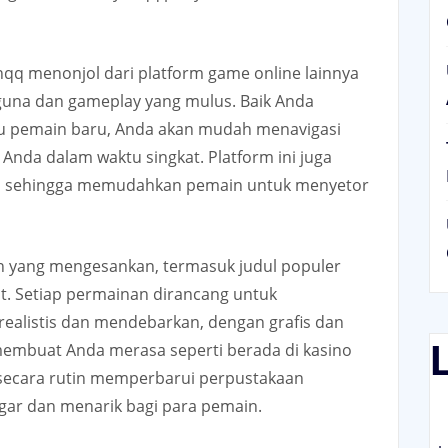
qq menonjol dari platform game online lainnya
una dan gameplay yang mulus. Baik Anda
u pemain baru, Anda akan mudah menavigasi
Anda dalam waktu singkat. Platform ini juga
, sehingga memudahkan pemain untuk menyetor
 yang mengesankan, termasuk judul populer
lot. Setiap permainan dirancang untuk
alistis dan mendebarkan, dengan grafis dan
 membuat Anda merasa seperti berada di kasino
ni secara rutin memperbarui perpustakaan
gar dan menarik bagi para pemain.