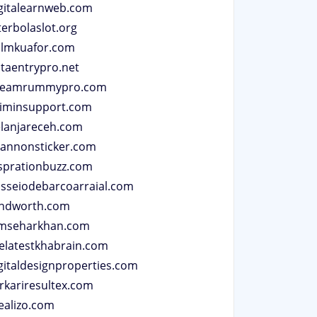
gitalearnweb.com
terbolaslot.org
lmkuafor.com
taentrypro.net
reamrummypro.com
iminsupport.com
lanjareceh.com
annonsticker.com
sprationbuzz.com
sseiodebarcoarraial.com
ndworth.com
amseharkhan.com
elatestkhabrain.com
gitaldesignproperties.com
rkariresultex.com
alizo.com