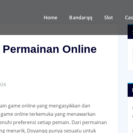
Home
Bandarqq
Slot
Cas
 Permainan Online
026
in game online yang mengasyikkan dan
 game online terkemuka yang menawarkan
uhi preferensi setiap pemain. Dari permainan
yang menarik, Doyanqq punya sesuatu untuk