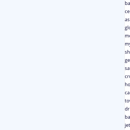
ba
ce
a
gl
mo
my
sh
ge
sa
cr
ho
ca
t
dr
b
je