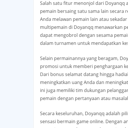
Salah satu fitur menonjol dari Doyanqq
pemain bersaing satu sama lain secara 
Anda melawan pemain lain atau sekadar 
multipemain di Doyanqq menawarkan pe
dapat mengobrol dengan sesama pemain,
dalam turnamen untuk mendapatkan ke
Selain permainannya yang beragam, Do
promosi untuk memberi penghargaan ke
Dari bonus selamat datang hingga hadiah
meningkatkan uang Anda dan meningkat
ini juga memiliki tim dukungan pelangg
pemain dengan pertanyaan atau masalah
Secara keseluruhan, Doyanqq adalah pil
sensasi bermain game online. Dengan a