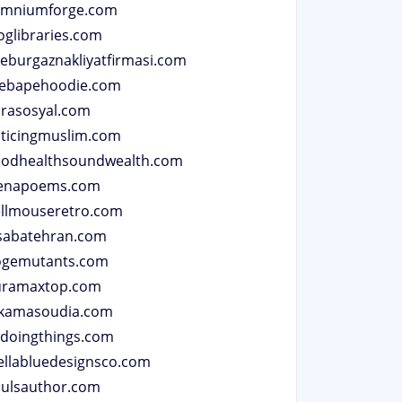
omniumforge.com
oglibraries.com
leburgaznakliyatfirmasi.com
ebapehoodie.com
rasosyal.com
ticingmuslim.com
odhealthsoundwealth.com
lenapoems.com
llmouseretro.com
sabatehran.com
ogemutants.com
uramaxtop.com
kamasoudia.com
doingthings.com
ellabluedesignsco.com
ulsauthor.com