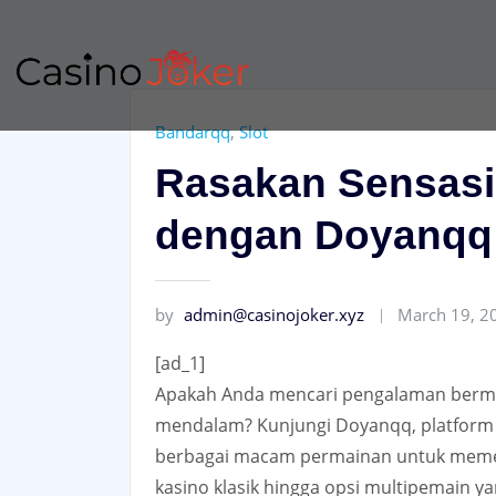
Skip
to
content
Bandarqq
,
Slot
Rasakan Sensasi
dengan Doyanqq
by
admin@casinojoker.xyz
March 19, 2
[ad_1]
Apakah Anda mencari pengalaman berma
mendalam? Kunjungi Doyanqq, platform
berbagai macam permainan untuk memen
kasino klasik hingga opsi multipemain 