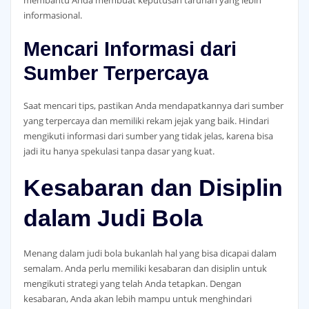
membantu Anda membuat keputusan taruhan yang lebih
informasional.
Mencari Informasi dari
Sumber Terpercaya
Saat mencari tips, pastikan Anda mendapatkannya dari sumber
yang terpercaya dan memiliki rekam jejak yang baik. Hindari
mengikuti informasi dari sumber yang tidak jelas, karena bisa
jadi itu hanya spekulasi tanpa dasar yang kuat.
Kesabaran dan Disiplin
dalam Judi Bola
Menang dalam judi bola bukanlah hal yang bisa dicapai dalam
semalam. Anda perlu memiliki kesabaran dan disiplin untuk
mengikuti strategi yang telah Anda tetapkan. Dengan
kesabaran, Anda akan lebih mampu untuk menghindari