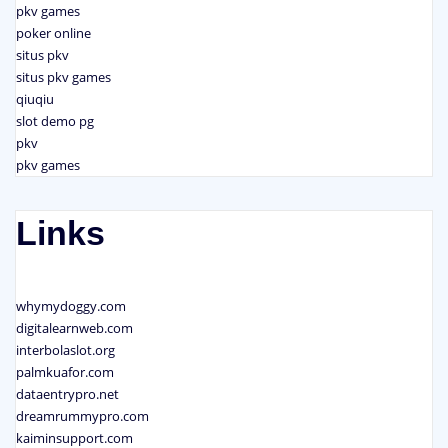
pkv games
poker online
situs pkv
situs pkv games
qiuqiu
slot demo pg
pkv
pkv games
Links
whymydoggy.com
digitalearnweb.com
interbolaslot.org
palmkuafor.com
dataentrypro.net
dreamrummypro.com
kaiminsupport.com