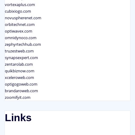
vortexaplus.com
cubixiogo.com
novuspherenet.com
orbitechnet.com
optiwavex.com
omnidynoco.com
zephyrtechhub.com
truzestweb.com
synapsexpert.com
zentarolab.com
quikbiznow.com
xceleroweb.com
optigogoweb.com
brandaroweb.com
zoomifyit.com
Links