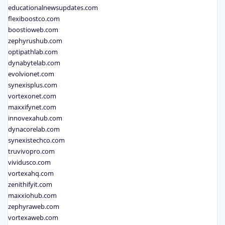
educationalnewsupdates.com
flexiboostco.com
boostioweb.com
zephyrushub.com
optipathlab.com
dynabytelab.com
evolvionet.com
synexisplus.com
vortexonet.com
maxxifynet.com
innovexahub.com
dynacorelab.com
synexistechco.com
truvivopro.com
vividusco.com
vortexahq.com
zenithifyit.com
maxxiohub.com
zephyraweb.com
vortexaweb.com