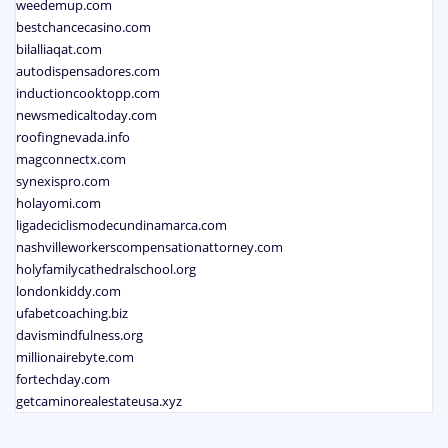
weedemup.com
bestchancecasino.com
bilalliaqat.com
autodispensadores.com
inductioncooktopp.com
newsmedicaltoday.com
roofingnevada.info
magconnectx.com
synexispro.com
holayomi.com
ligadeciclismodecundinamarca.com
nashvilleworkerscompensationattorney.com
holyfamilycathedralschool.org
londonkiddy.com
ufabetcoaching.biz
davismindfulness.org
millionairebyte.com
fortechday.com
getcaminorealestateusa.xyz