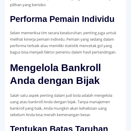
pilihan yang berisiko.
Performa Pemain Individu
Selain memeriksa tim secara keseluruhan, penting juga untuk
melihat kinerja pemain individu. Pemain yang sedang dalam
performa terbaik atau memiliki statistik mencetak gol yang
bagus bisa menjadi faktor penentu dalam hasil pertandingan.
Mengelola Bankroll
Anda dengan Bijak
Salah satu aspek penting dalam judi bola adalah mengelola
uang atau bankroll Anda dengan bijak. Tanpa manajemen
bankroll yang baik, Anda mungkin akan kehabisan uang
sebelum Anda bisa meraih kemenangan besar.
Tentukan Batas Taruhan