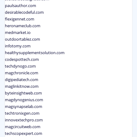
paulsauthor.com
desirablecodeful.com
flexigennet.com
heronameclub.com
medmarket.io
outdoortablez.com
infotomy.com
healthysupplementsolution.com
codespottech.com
techdynogo.com
magchronicle.com
digipediatech.com
maglinkitnow.com
byteinsightweb.com
magdynogenius.com
magsynapselab.com
techtronixgen.com
innovextechpro.com
magcircuitweb.com
techscopexpert.com