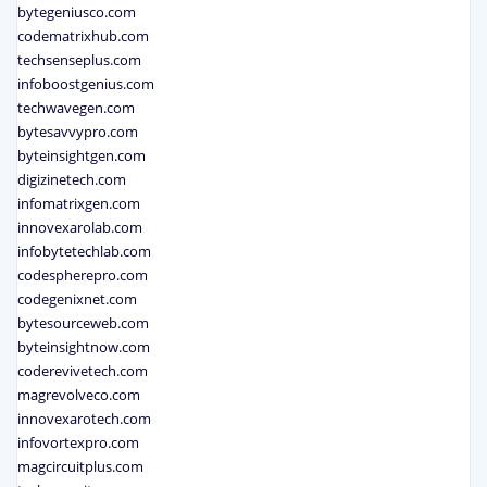
bytegeniusco.com
codematrixhub.com
techsenseplus.com
infoboostgenius.com
techwavegen.com
bytesavvypro.com
byteinsightgen.com
digizinetech.com
infomatrixgen.com
innovexarolab.com
infobytetechlab.com
codespherepro.com
codegenixnet.com
bytesourceweb.com
byteinsightnow.com
coderevivetech.com
magrevolveco.com
innovexarotech.com
infovortexpro.com
magcircuitplus.com