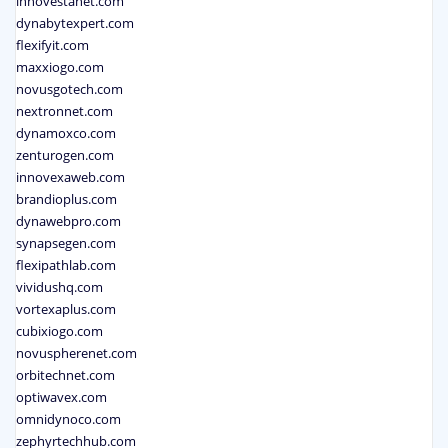
innovestanet.com
dynabytexpert.com
flexifyit.com
maxxiogo.com
novusgotech.com
nextronnet.com
dynamoxco.com
zenturogen.com
innovexaweb.com
brandioplus.com
dynawebpro.com
synapsegen.com
flexipathlab.com
vividushq.com
vortexaplus.com
cubixiogo.com
novuspherenet.com
orbitechnet.com
optiwavex.com
omnidynoco.com
zephyrtechhub.com