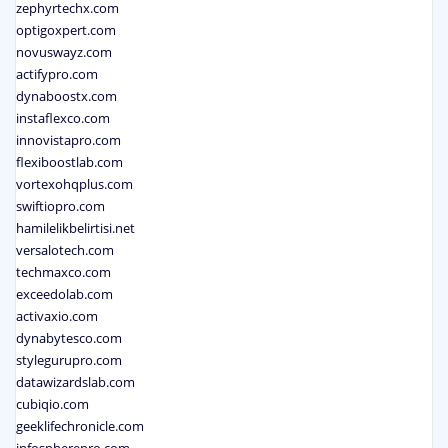
zephyrtechx.com
optigoxpert.com
novuswayz.com
actifypro.com
dynaboostx.com
instaflexco.com
innovistapro.com
flexiboostlab.com
vortexohqplus.com
swiftiopro.com
hamilelikbelirtisi.net
versalotech.com
techmaxco.com
exceedolab.com
activaxio.com
dynabytesco.com
stylegurupro.com
datawizardslab.com
cubiqio.com
geeklifechronicle.com