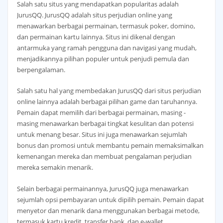
Salah satu situs yang mendapatkan popularitas adalah
JurusQQ. JurusQQ adalah situs perjudian online yang
menawarkan berbagai permainan, termasuk poker, domino,
dan permainan kartu lainnya. Situs ini dikenal dengan
antarmuka yang ramah pengguna dan navigasi yang mudah,
menjadikannya pilihan populer untuk penjudi pemula dan
berpengalaman.
Salah satu hal yang membedakan JurusQQ dari situs perjudian
online lainnya adalah berbagai pilihan game dan taruhannya.
Pemain dapat memilih dari berbagai permainan, masing -
masing menawarkan berbagai tingkat kesulitan dan potensi
untuk menang besar. Situs ini juga menawarkan sejumlah
bonus dan promosi untuk membantu pemain memaksimalkan
kemenangan mereka dan membuat pengalaman perjudian
mereka semakin menarik.
Selain berbagai permainannya, JurusQQ juga menawarkan
sejumlah opsi pembayaran untuk dipilih pemain. Pemain dapat
menyetor dan menarik dana menggunakan berbagai metode,
termasuk kartu kredit, transfer bank, dan e-wallet,