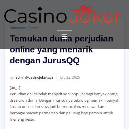
Skip
to
content
Bandarqq
,
Casino
Temukan dunia perjudian
online yang menarik
dengan JurusQQ
by
admin@casinojoker.xyz
July 22, 2025
[ad_1]
Perjudian online telah menjadi hobi populer bagi banyak orang
di seluruh dunia. Dengan munculnya teknologi, semakin banyak
kasino online dan situs judi bermunculan, menawarkan
berbagai macam permainan dan peluang bagi pemain untuk
menang besar.