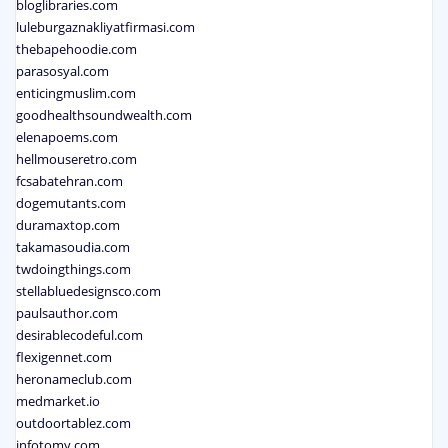
bloglibraries.com
luleburgaznakliyatfirmasi.com
thebapehoodie.com
parasosyal.com
enticingmuslim.com
goodhealthsoundwealth.com
elenapoems.com
hellmouseretro.com
fcsabatehran.com
dogemutants.com
duramaxtop.com
takamasoudia.com
twdoingthings.com
stellabluedesignsco.com
paulsauthor.com
desirablecodeful.com
flexigennet.com
heronameclub.com
medmarket.io
outdoortablez.com
infotomy.com