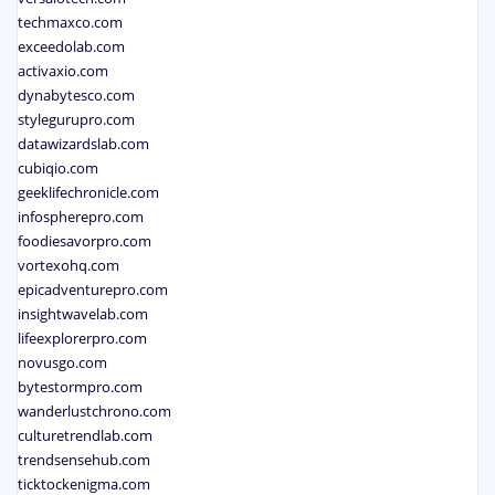
techmaxco.com
exceedolab.com
activaxio.com
dynabytesco.com
stylegurupro.com
datawizardslab.com
cubiqio.com
geeklifechronicle.com
infospherepro.com
foodiesavorpro.com
vortexohq.com
epicadventurepro.com
insightwavelab.com
lifeexplorerpro.com
novusgo.com
bytestormpro.com
wanderlustchrono.com
culturetrendlab.com
trendsensehub.com
ticktockenigma.com