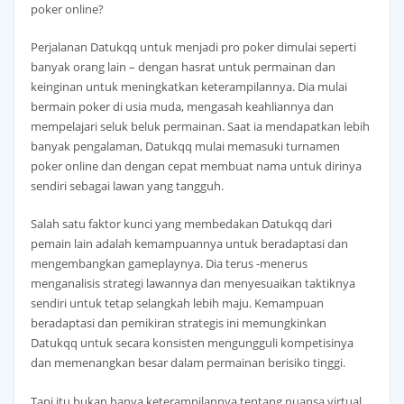
poker online?
Perjalanan Datukqq untuk menjadi pro poker dimulai seperti
banyak orang lain – dengan hasrat untuk permainan dan
keinginan untuk meningkatkan keterampilannya. Dia mulai
bermain poker di usia muda, mengasah keahliannya dan
mempelajari seluk beluk permainan. Saat ia mendapatkan lebih
banyak pengalaman, Datukqq mulai memasuki turnamen
poker online dan dengan cepat membuat nama untuk dirinya
sendiri sebagai lawan yang tangguh.
Salah satu faktor kunci yang membedakan Datukqq dari
pemain lain adalah kemampuannya untuk beradaptasi dan
mengembangkan gameplaynya. Dia terus -menerus
menganalisis strategi lawannya dan menyesuaikan taktiknya
sendiri untuk tetap selangkah lebih maju. Kemampuan
beradaptasi dan pemikiran strategis ini memungkinkan
Datukqq untuk secara konsisten mengungguli kompetisinya
dan memenangkan besar dalam permainan berisiko tinggi.
Tapi itu bukan hanya keterampilannya tentang nuansa virtual