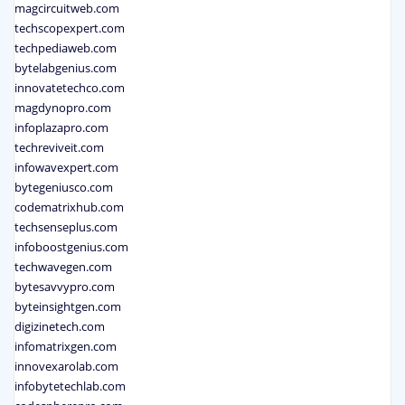
magcircuitweb.com
techscopexpert.com
techpediaweb.com
bytelabgenius.com
innovatetechco.com
magdynopro.com
infoplazapro.com
techreviveit.com
infowavexpert.com
bytegeniusco.com
codematrixhub.com
techsenseplus.com
infoboostgenius.com
techwavegen.com
bytesavvypro.com
byteinsightgen.com
digizinetech.com
infomatrixgen.com
innovexarolab.com
infobytetechlab.com