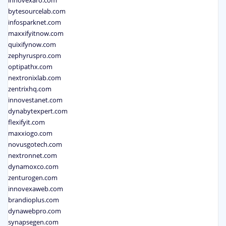
bytesourcelab.com
infosparknet.com
maxxifyitnow.com
quixifynow.com
zephyruspro.com
optipathx.com
nextronixlab.com
zentrixhq.com
innovestanet.com
dynabytexpert.com
flexifyit.com
maxxiogo.com
novusgotech.com
nextronnet.com
dynamoxco.com
zenturogen.com
innovexaweb.com
brandioplus.com
dynawebpro.com
synapsegen.com