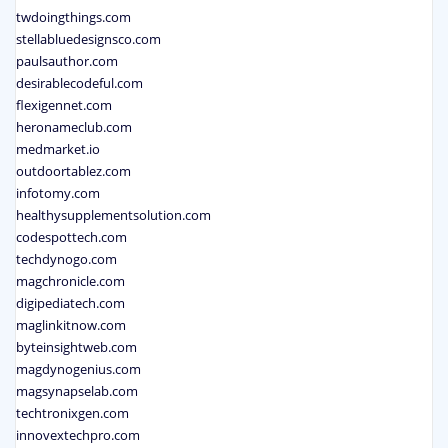
twdoingthings.com
stellabluedesignsco.com
paulsauthor.com
desirablecodeful.com
flexigennet.com
heronameclub.com
medmarket.io
outdoortablez.com
infotomy.com
healthysupplementsolution.com
codespottech.com
techdynogo.com
magchronicle.com
digipediatech.com
maglinkitnow.com
byteinsightweb.com
magdynogenius.com
magsynapselab.com
techtronixgen.com
innovextechpro.com