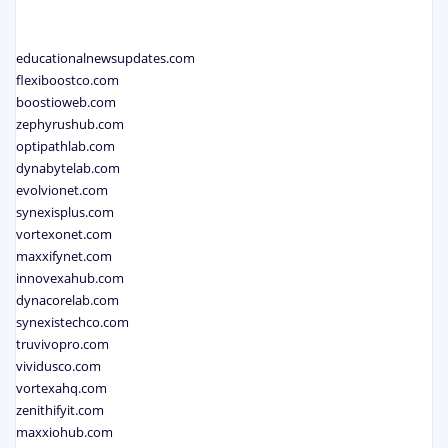
educationalnewsupdates.com
flexiboostco.com
boostioweb.com
zephyrushub.com
optipathlab.com
dynabytelab.com
evolvionet.com
synexisplus.com
vortexonet.com
maxxifynet.com
innovexahub.com
dynacorelab.com
synexistechco.com
truvivopro.com
vividusco.com
vortexahq.com
zenithifyit.com
maxxiohub.com