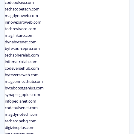
codepulsex.com
techscopetech.com
magdynoweb.com
innovexaroweb.com
techreviveco.com
maglinkaro.com
dynabytenet.com
bytesourcepro.com
techspherelab.com
infomatrixlab.com
codeversehub.com
byteverseweb.com
magconnecthub.com
byteboostgenius.com
synapsegoplus.com
infopedianet.com
codepulsenet.com
magdynotech.com
techscopehq.com
digizineplus.com
innovexaro.com