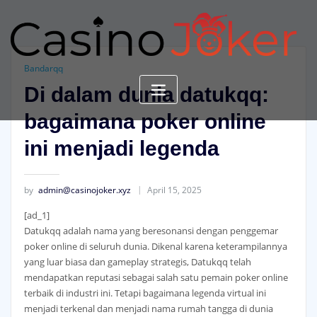
Skip
to
content
Bandarqq
Di dalam dunia datukqq:
bagaimana poker online
ini menjadi legenda
by
admin@casinojoker.xyz
April 15, 2025
[ad_1]
Datukqq adalah nama yang beresonansi dengan penggemar
poker online di seluruh dunia. Dikenal karena keterampilannya
yang luar biasa dan gameplay strategis, Datukqq telah
mendapatkan reputasi sebagai salah satu pemain poker online
terbaik di industri ini. Tetapi bagaimana legenda virtual ini
menjadi terkenal dan menjadi nama rumah tangga di dunia