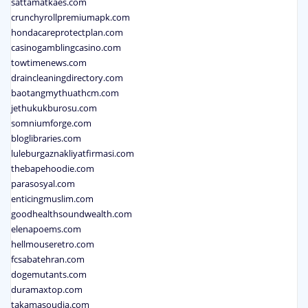
sattamatkaes.com
crunchyrollpremiumapk.com
hondacareprotectplan.com
casinogamblingcasino.com
towtimenews.com
draincleaningdirectory.com
baotangmythuathcm.com
jethukukburosu.com
somniumforge.com
bloglibraries.com
luleburgaznakliyatfirmasi.com
thebapehoodie.com
parasosyal.com
enticingmuslim.com
goodhealthsoundwealth.com
elenapoems.com
hellmouseretro.com
fcsabatehran.com
dogemutants.com
duramaxtop.com
takamasoudia.com