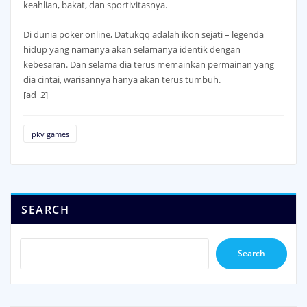
keahlian, bakat, dan sportivitasnya.
Di dunia poker online, Datukqq adalah ikon sejati – legenda
hidup yang namanya akan selamanya identik dengan
kebesaran. Dan selama dia terus memainkan permainan yang
dia cintai, warisannya hanya akan terus tumbuh.
[ad_2]
pkv games
SEARCH
Search