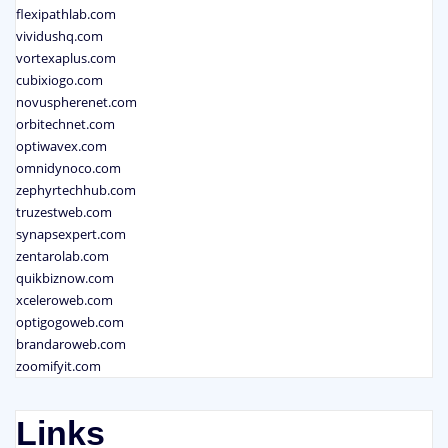
flexipathlab.com
vividushq.com
vortexaplus.com
cubixiogo.com
novuspherenet.com
orbitechnet.com
optiwavex.com
omnidynoco.com
zephyrtechhub.com
truzestweb.com
synapsexpert.com
zentarolab.com
quikbiznow.com
xceleroweb.com
optigogoweb.com
brandaroweb.com
zoomifyit.com
Links